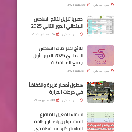
المائية الواحدة تلو الاخرى
علي المالكي
09 يوليو 2026
حصريا تنزيل نتائج السادس
الابتدائي الدور الثاني 2025
علي المالكي
24 أغسطس 2025
السلف والقروض
نتائج اعتراضات السادس
تعليمات سلف منتسبي هيئة
الاعدادي 2025 الدور الأول
جميع المحافظات
الحشد الشعبي
علي المالكي
31 يوليو 2025
هطول أمطار غزيرة وانخفاضاً
في درجات الحرارة
علي المالكي
08 نوفمبر 2024
اخبار العامة
اسماء المعين المتفرغ
اسعار صرف الدولار في العراق
المشمولين باصدار بطاقة
وبعض الدول العربية والاجنبية
الماستر كارد محافظة ذي