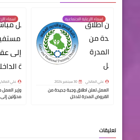
اسماء االرعاية الاجتماعية
اسماء االرع
علي المالكي
30 سبتمبر 2024
علي المالك
العمل تعلن اطلاق وجبة جديدة من
القروض المدرة للدخل
محوّلين إلى 
تعليقات