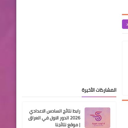
معالج روحاني" يغتصب نحو
900 فتاة بحجة العلاج
د
اسماء االرعاية الاجتماعية
قوائم شمول العاطلين عن
العمل بالرعاية الاجتماعية
المشاركات الأخيرة
رابط نتائج السادس الاعدادي
اخبار العامة
2026 الدور الاول في العراق
بلد الرافدين يودع مسطحاته
| موقع نتائجنا