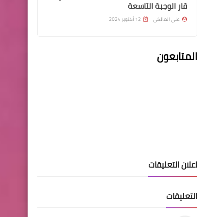
قار الوجبة التاسعة
علي المالكي
12 أكتوبر 2024
وزارة الصحة
المتابعون
رابط الاستمارة الإلكترونية
للملاكات الطبية (أطباء
الاسنان)
السلف والقروض
مصرف الرافدين يوضح عن
اعلان التعليقات
نافذة التقديم على السلف
والقروض الكترونيا
التعليقات