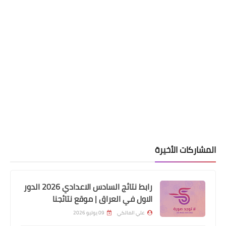
المشاركات الأخيرة
رابط نتائج السادس الاعدادي 2026 الدور
اخبار العامة
الاول في العراق | موقع نتائجنا
سعر #NFT أول تغريدة لمؤسس #Twitter
علي المالكي
09 يوليو 2026
#جاك_دورسي