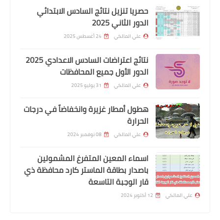
حصريا تنزيل نتائج السادس الابتدائي
الدور الثاني 2025
علي المالكي
24 أغسطس 2025
نتائج اعتراضات السادس الاعدادي 2025
الدور الأول جميع المحافظات
علي المالكي
31 يوليو 2025
هطول أمطار غزيرة وانخفاضاً في درجات
الحرارة
اندرويد
علي المالكي
08 نوفمبر 2024
استهداف المدارس وأماكن العمل واتساب
يختبر ميزة جديدة
اسماء المعين المتفرغ المشمولين
باصدار بطاقة الماستر كارد محافظة ذي
قار الوجبة التاسعة
علي المالكي
12 أكتوبر 2024