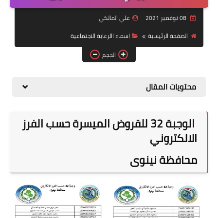
التقاعد
08 نوفمبر 2021
علي المالكي
قسم التطبيقات
الصفحة الرئيسية
اسماء االرعاية الاجتماعية
قطع الاراضي
الحجم
الربح من الانترنت
محتويات المقال
الوجبة 32 للقروض الميسرة حسب الفرز
الالكتروني
محافظة نينوى