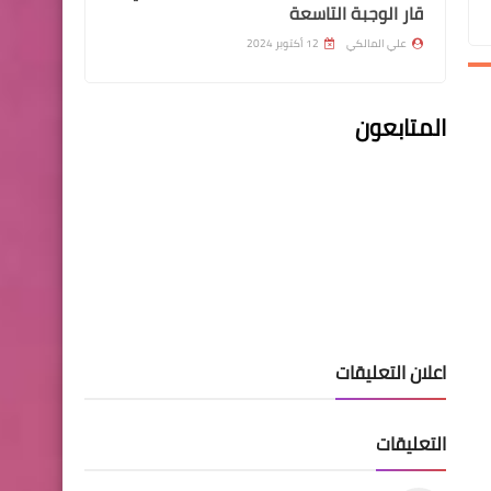
قار الوجبة التاسعة
علي المالكي
12 أكتوبر 2024
اخبار الطقس
المتابعون
هطول زخات من الامطار
معتدلة الي خفيفة تطورات
حالة الطقس
اسماء االرعاية الاجتماعية
مشاهدة + اصدار بطاقة
اعلان التعليقات
الماستر كارد التي ستنتهي
صلاحيتها ٢٠٢٢/١/٣٠
التعليقات