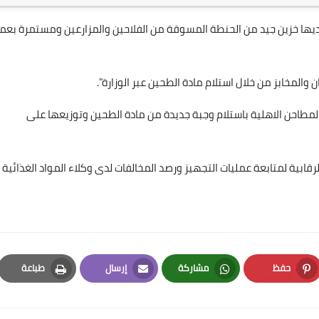
لديها خزين جيد من الحنطة المسوقة من الفلاحين والمزارعين ومستمرة بعم
 والمخابز من خلال استلام مادة الطحين عبر الوزارة".
المطاحن الاهلية باستلام وجبة جديدة من مادة الطحين وتوزيعها على
علي المالكي
19 يناير 2022
الرقابية لمتابعة عمليات التجهيز ورصد المخالفات لدى وكلاء المواد الغذائية
علي المالكي
حفظ
مشاركة
إرسال
طباعة
19 يناير 2022
Print
Email
Whatsapp
Pinterest