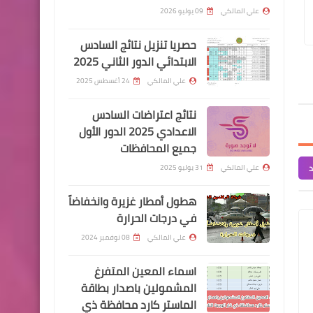
ولم يشهدها منذ سنوات
مباشرة عقود الرعاية بصفة رجل امن
اسماء الفائزين بالعقو
علي المالكي
09 يوليو 2026
الوجبة الاولى
بابل
حصريا تنزيل نتائج السادس
الابتدائي الدور الثاني 2025
علي المالكي
24 أغسطس 2025
اخبار العامة
نتائج اعتراضات السادس
اسعار صرف الدولار في بورصة
الاعدادي 2025 الدور الأول
جميع المحافظات
الكفاح
د
علي المالكي
31 يوليو 2025
هطول أمطار غزيرة وانخفاضاً
في درجات الحرارة
علي المالكي
08 نوفمبر 2024
قطع الاراضي
اسماء المعين المتفرغ
بلدية قضاء الرفاعي تصدر بيان
المشمولين باصدار بطاقة
بشأن مبادرة داري
الماستر كارد محافظة ذي