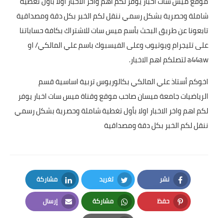
موقع ميس سات اخبار يوفر لكم اهم واخر الاخبار اولا بأول تغطية
شاملة وحصرية بشكل رسمي ننقل لكم الخبر بكل دقة ومصداقية
تابعونا عن طريق البحث بأسم ميس سات للاشتراك بكافة حساباتنا
على تليجرام ويوتيوب وعلى الفيسبوك باسم علي المالكي/ او
a44aw لتصلكم اهم الاخبار.
اخوكم أستاذ علي المالكي بكالوريوس تربية اساسية قسم
الرياضيات جامعة ميسان صاحب موقع وقناة ميس سات اخبار يوفر
لكم اهم واخر الاخبار اولا بأول تغطية شاملة وحصرية بشكل رسمي
ننقل لكم الخبر بكل دقة ومصداقية
نشر
تغريد
مشاركة
LinkedIn
Twitter
Facebook
حفظ
مشاركة
إرسال
Email
Whatsapp
Pinterest