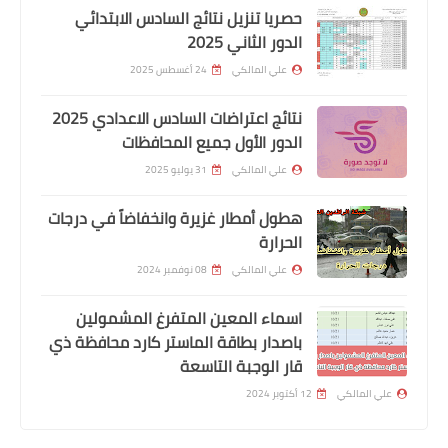
حصريا تنزيل نتائج السادس الابتدائي
الدور الثاني 2025
علي المالكي
24 أغسطس 2025
نتائج اعتراضات السادس الاعدادي 2025
الدور الأول جميع المحافظات
علي المالكي
31 يوليو 2025
هطول أمطار غزيرة وانخفاضاً في درجات
الحرارة
اخبار العامة
التقديم على المنحة العقارية لشهـ.ـ'ـداء
علي المالكي
08 نوفمبر 2024
النظام البائد والحـ'ـ.ـشد
اسماء المعين المتفرغ المشمولين
باصدار بطاقة الماستر كارد محافظة ذي
قار الوجبة التاسعة
علي المالكي
12 أكتوبر 2024