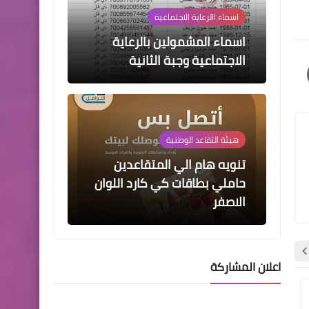
تنويه هام الي المتقاعدين
حاملي بطاقات كي كارد اللوان
الاصفر
اخبار العامة
أسماء المستفيدين من قطع
الأراضي ( الوجبة ١٩ )
اعلان المشاركة
اخبارالطقس
هطول امطار رعدية على
وزارة الداخلية
وزارة الداخلية