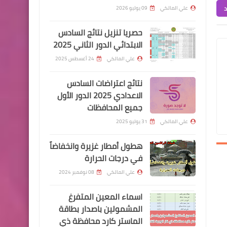
في بورصة الكفاح
د
علي المالكي
09 يوليو 2026
حصريا تنزيل نتائج السادس
الابتدائي الدور الثاني 2025
علي المالكي
24 أغسطس 2025
اخبار العامة
وزارة الإعمار والإسكان تعلن
نتائج اعتراضات السادس
إطلاق التقديم الإلكتروني
الاعدادي 2025 الدور الأول
جميع المحافظات
لشراء قطع الأراضي السكنية
علي المالكي
31 يوليو 2025
اسماء االرعاية الاجتماعية
هطول أمطار غزيرة وانخفاضاً
في درجات الحرارة
الكلداني يستحصل موافقة
السيد وزير العمل والشؤون
علي المالكي
08 نوفمبر 2024
الاجتماعية بصرف رواتب للارامل
اسماء المعين المتفرغ
وكبار السن والعاطلين عن
المشمولين باصدار بطاقة
العمل
الماستر كارد محافظة ذي