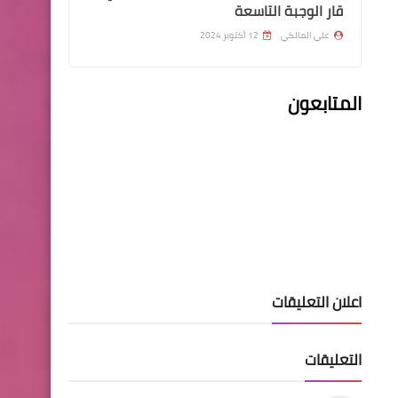
قار الوجبة التاسعة
علي المالكي
12 أكتوبر 2024
السلف والقروض
المتابعون
مصرف الرشيد يباشر باطلاق
التطبيق الخاص بالسلف
الشخصية للموظفين
اسماء االرعاية الاجتماعية
على الاسماء ادنا ممن توقف
اعلان التعليقات
راتب رعاية مؤقت عليهم
المراجعة من اجل التحديث
التعليقات