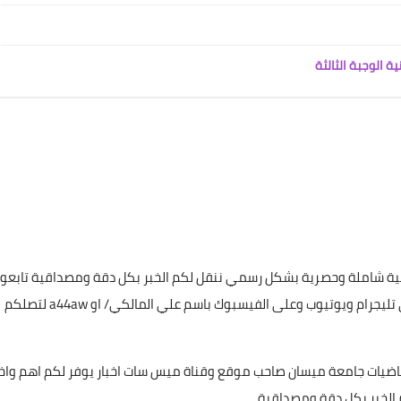
14 مايو 2021
 الوجبة الثالثة
علي المالكي
14 مايو 2021
غطية شاملة وحصرية بشكل رسمي ننقل لكم الخبر بكل دقة ومصداقية تابعون
عن طريق البحث بأسم ميس سات للاشتراك بكافة حساباتنا على تليجرام ويوتيوب وعلى الفيسبوك باسم علي المالكي/ او a44aw لتصلكم
علي المالكي
ياضيات جامعة ميسان صاحب موقع وقناة ميس سات اخبار يوفر لكم اهم واخ
12 مايو 2021
 الخبر بكل دقة ومصداقية