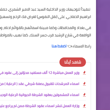
تنفيذاً لتوجيهات وزير الداخلية السيد عبد الامير الشمري، حصل
ابراهيم الخفاجي، على (نقل النفوس) لغرض فك الزخم وتسهيل
في بغداد والمحافظات وكما مبينة اسمائهم بالقوائم ادناه، و
الواقعة في شارع الرشيد قرب جسر السنك، كما نهيب بالمواطنين 
رابط الاسماء 👈
اضغط هنا
شاهد أيضًا
وزير العمل مباشرة 12 ألف مستفيد محوّلين إلى عقود في وزارة الداخلية
اسماء المرشحات للقبول بصفة شرطي عقد ( الرعاية ) من 
اسماء المشمولين بعقود الشرطة الديوانية الرعاية الوجب
وزارة العمل تنشر اسماء عقود الشرطة ممن لم يراجع علي