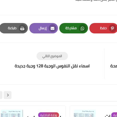
حفظ
مشاركة
إرسال
طباعة
Print
Email
Whatsapp
Pinterest
علي المالكي
11 مايو 2021
الموضوع التالي
صحة
اسماء نقل النفوس الوجبة 128 وجبة جديدة
علي المالكي
10 مايو 2021
لية
وزارة الداخلية