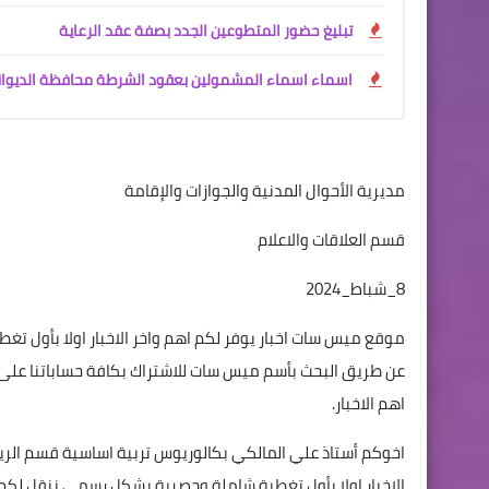
تبليغ حضور المتطوعين الجدد بصفة عقد الرعاية
اسماء اسماء المشمولين بعقود الشرطة محافظة الديوانية
مديرية الأحوال المدنية والجوازات والإقامة
قسم العلاقات والاعلام
8_شباط_2024
موقع ميس سات اخبار يوفر لكم اهم واخر الاخبار اولا بأول ت
اهم الاخبار.
اخوكم أستاذ علي المالكي بكالوريوس تربية اساسية قسم الر
الاخبار اولا بأول تغطية شاملة وحصرية بشكل رسمي ننقل لكم