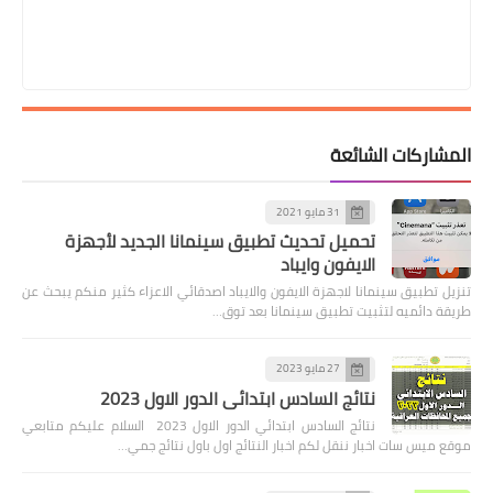
المشاركات الشائعة
31 مايو 2021
تحميل تحديث تطبيق سينمانا الجديد لأجهزة
الايفون وايباد
تنزيل تطبيق سينمانا لاجهزة الايفون والايباد اصدقائي الاعزاء كثير منكم يبحث عن
طريقة دائميه لتثبيت تطبيق سينمانا بعد توق…
27 مايو 2023
نتائج السادس ابتدائي الدور الاول 2023
نتائج السادس ابتدائي الدور الاول 2023 السلام عليكم متابعي
موقع ميس سات اخبار ننقل لكم اخبار النتائج اول باول نتائج جمي…