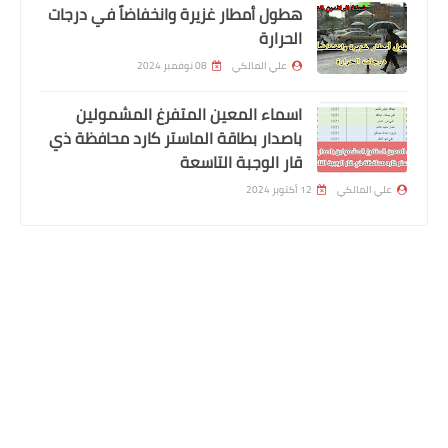
هطول أمطار غزيرة وانخفاضاً في درجات
الحرارة
علي المالكي
08 نوفمبر 2024
اسماء المعين المتفرغ المشمولين
اخبار العامة
باصدار بطاقة الماستر كارد محافظة ذي
طريقة احتساب الراتب بالتثبيت للمحاضرين
قار الوجبة التاسعة
علي المالكي
12 أكتوبر 2024
المتابعون
الرواتب