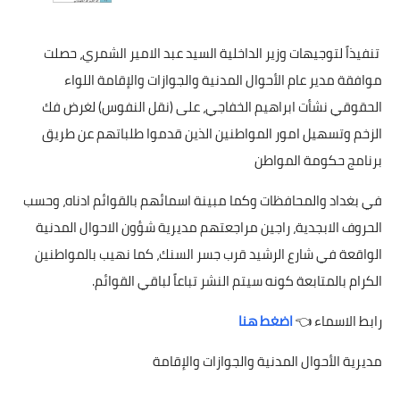
تنفيذاً لتوجيهات وزير الداخلية السيد عبد الامير الشمري، حصلت
موافقة مدير عام الأحوال المدنية والجوازات والإقامة اللواء
الحقوقي نشأت ابراهيم الخفاجي، على (نقل النفوس) لغرض فك
الزخم وتسهيل امور المواطنين الذين قدموا طلباتهم عن طريق
برنامج حكومة المواطن
في بغداد والمحافظات وكما مبينة اسمائهم بالقوائم ادناه، وحسب
الحروف الابجدية، راجين مراجعتهم مديرية شؤون الاحوال المدنية
الواقعة في شارع الرشيد قرب جسر السنك، كما نهيب بالمواطنين
الكرام بالمتابعة كونه سيتم النشر تباعاً لباقي القوائم.
رابط الاسماء 👈
اضغط هنا
مديرية الأحوال المدنية والجوازات والإقامة