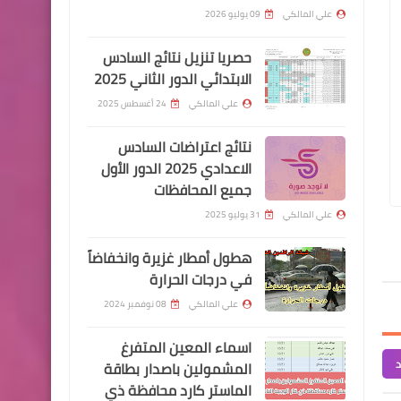
الدينار
علي المالكي
09 يوليو 2026
حصريا تنزيل نتائج السادس
الابتدائي الدور الثاني 2025
علي المالكي
24 أغسطس 2025
ايفون
علي المالكي
26 سبتمبر 2024
علي المالكي
19 سبتمبر 2024
نتائج اعتراضات السادس
مباشرة عقود الرعاية بصفة رجل امن
اسماء الفائزين بالعقو
حدث تطبيق فودو تحديث
الاعدادي 2025 الدور الأول
الوجبة الاولى
بابل
جميع المحافظات
الايفون والايباد
علي المالكي
31 يوليو 2025
هطول أمطار غزيرة وانخفاضاً
في درجات الحرارة
علي المالكي
08 نوفمبر 2024
هيئة التقاعد الوطنية
اسماء المعين المتفرغ
المتقاعدين استبدال بطاقة
د
المشمولين باصدار بطاقة
كي كارد لضمان استمرار الراتب
الماستر كارد محافظة ذي