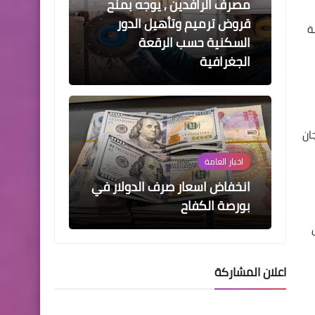
مصرف الرافدين , يوجه بمنح
قروض ترميم وتأهيل الدور
ة
السكنية حسب الرقعة
الجغرافية
ان
اخبار العامة
انخفاض اسعار صرف الدولار في
بورصة الكفاح
اعلان المشاركة
اخبار العامة