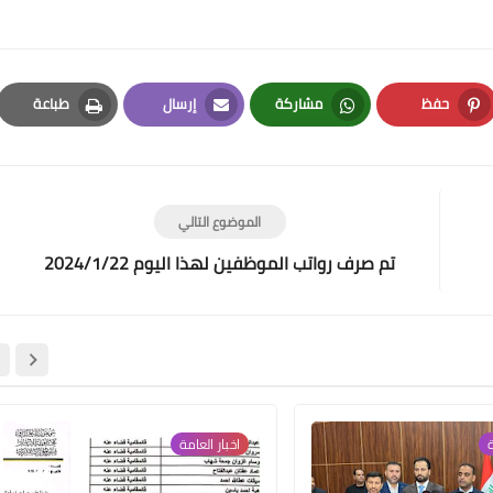
حفظ
مشاركة
إرسال
طباعة
Print
Email
Whatsapp
Pinterest
علي المالكي
18 فبراير 2022
الموضوع التالي
تم صرف رواتب الموظفين لهذا اليوم 2024/1/22
علي المالكي
18 فبراير 2022
ة
اخبار العامة