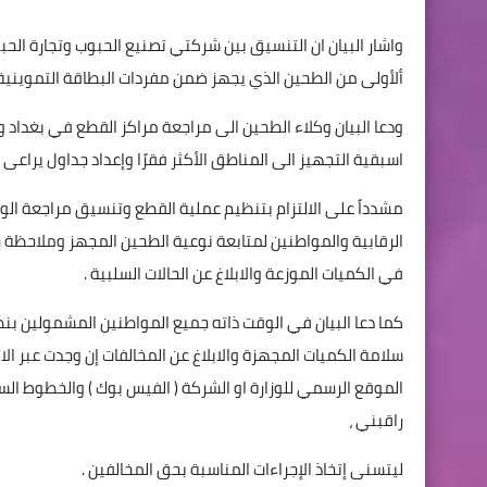
واشار البيان ان التنسيق بين شركتي تصنيع الحبوب وتجارة الح
ألأولى من الطحين الذي يجهز ضمن مفردات البطاقة التموينية
ودعا البيان وكلاء الطحين الى مراجعة مراكز القطع في بغداد 
اسبقية التجهيز الى المناطق الأكثر فقرًا وإعداد جداول يراع
مشدداً على الالتزام بتنظيم عملية القطع وتنسيق مراجعة الوكل
الرقابية والمواطنين لمتابعة نوعية الطحين المجهز وملاحظة 
في الكميات الموزعة والابلاغ عن الحالات السلبية .
كما دعا البيان في الوقت ذاته جميع المواطنين المشمولين بن
سلامة الكميات المجهزة والابلاغ عن المخالفات إن وجدت عبر ا
الموقع الرسمي للوزارة او الشركة ( الفيس بوك ) والخطوط السا
راقبني ،
ليتسنى إتخاذ الإجراءات المناسبة بحق المخالفين .