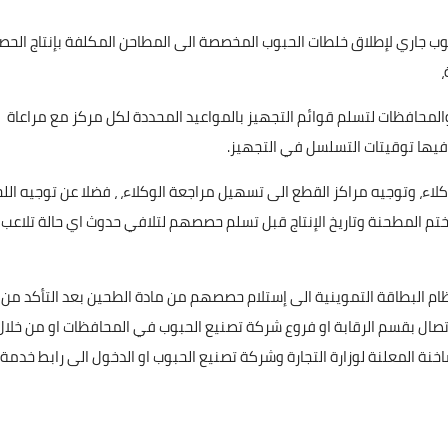
بوب جاري لإطلاق خلطات الحبوب المخصصة الى المطاحن المكلفة بإنتاج الحص
،
والمحافظات لتسلم قوائم التجهيز بالمواعيد المحددة لكل مركز مع مراعاة
ى فيها توقيتات التسلسل في التجهيز.
علي المالكي
20 فبراير 2022
اء، وتوجيه مراكز القطع الى تسهيل مراجعة الوكلاء، ، فضلا عن توجيه اللج
ختم المطحنة وتاريخ الإنتاج قبل تسلم حصصهم لتلافي حدوث اي حالة تلاعب
ظام البطاقة التموينية الى إستلام حصصهم من مادة الطحين بعد التأكد من
لاتصال بقسم الرقابة او فروع شركة تصنيع الحبوب في المحافظات او من خلال
خنة المعلنة لوزارة التجارة وشركة تصنيع الحبوب او الدخول الى رابط خدمة
علي المالكي
19 فبراير 2022