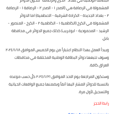
البطاقة الوطنية في بغداد "الكرخ والرصافة" لتكون الدوائر
المشمولة في الرصافة هي (الصدر ١ - الصدر ٢ - الرصافة ١ - الرصافة
٢ - بغداد الجديدة - الكرادة الشرقية - الاعظمية) اما الدوائر
المشمولة في الكرخ (الكاظمية ١ - الكاظمية ٢ - الكرخ - المنصور -
الرشيد - المحمودية - ابوغريب) كذلك جميع الدوائر في محافظة
بابل.
ويبدأ العمل بهذا النظام اعتباراً من يوم الخميس الموافق ٢٠٢٤/١/١٨
وسوف تتبعها دوائر البطاقة الوطنية المختلفة في محافظات
العراق كافة.
وستكون المراجعة يوم الاحد الموافق ٢٠٢٤/١/٢١ كلٌ حسب موعده
بالنسبة للدوائر المشار اليها آنفاً وبضمنها جميع الواقعات الحياتية
والتسجيل لأول مرة.
رابط الحجز