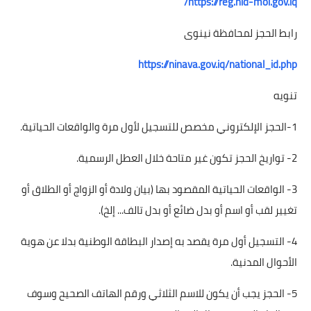
https://reg.nid-moi.gov.iq/
رابط الحجز لمحافظة نينوى
https://ninava.gov.iq/national_id.php
تنويه
1-الحجز الإلكتروني مخصص للتسجيل لأول مرة والواقعات الحياتية.
2- تواريخ الحجز تكون غير متاحة خلال العطل الرسمية.
3- الواقعات الحياتية المقصود بها (بيان ولادة أو الزواج أو الطلاق أو
تغيير لقب أو اسم أو بدل ضائع أو بدل تالف... إلخ).
4- التسجيل أول مرة يقصد به إصدار البطاقة الوطنية بدلا عن هوية
الأحوال المدنية.
5- الحجز يجب أن يكون للاسم الثلاثي ورقم الهاتف الصحيح وسوف