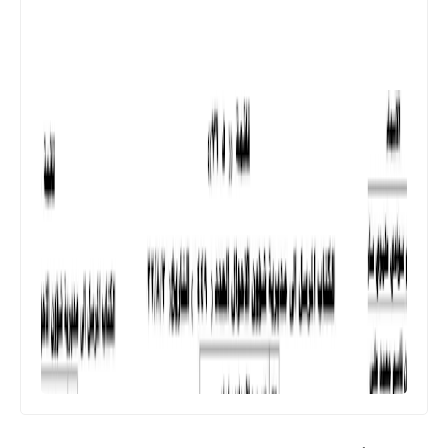
اندرويد
كيفية اضافة اي ملف iptv لجهاز ميديا
ستار الصغير
وزارة الداخلية
اسماء نقل النفوس وتغيير اسم ولقب