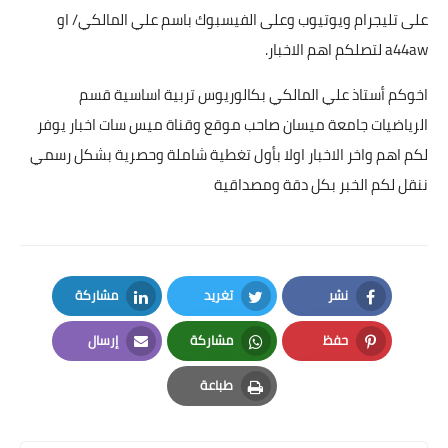
على تليجرام ويوتيوب وعلى الفيسبوك باسم علي المالكي/ او
a44aw لتصلكم اهم الاخبار.
اخوكم أستاذ علي المالكي بكالوريوس تربية اساسية قسم
الرياضيات جامعة ميسان صاحب موقع وقناة ميس سات اخبار يوفر
لكم اهم واخر الاخبار اولا بأول تغطية شاملة وحصرية بشكل رسمي
ننقل لكم الخبر بكل دقة ومصداقية
نشر
تغريد
مشاركة
LinkedIn
Twitter
Facebook
حفظ
مشاركة
إرسال
Email
Whatsapp
Pinterest
طباعة
Print