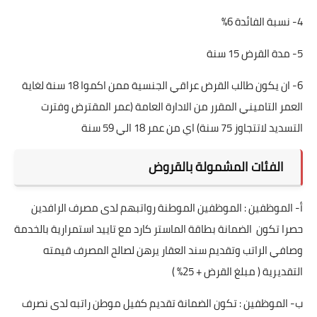
4- نسبة الفائدة 6%
5- مدة القرض 15 سنة
6- ان يكون طالب القرض عراقي الجنسية ممن اكموا 18 سنة لغاية
العمر التاميني المقرر من الادارة العامة (عمر المقترض وفترت
التسديد لاتتجاوز 75 سنة) اي من عمر 18 الي 59 سنة
الفئات المشمولة بالقروض
أ- الموظفين : الموظفين الموطنة رواتبهم لدى مصرف الرافدين
حصرا تكون الضمانة بطاقة الماستر كارد مع تاييد استمرارية بالخدمة
وصافي الراتب وتقديم سند العقار يرهن لصالح المصرف قيمته
التقديرية ( مبلغ القرض + 25% )
ب- الموظفين : تكون الضمانة تقديم كفيل موطن راتبه لدى نصرف