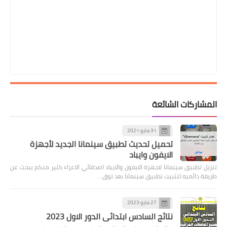
المشاركات الشائعة
31 مايو 2021
تحميل تحديث تطبيق سينمانا الجديد لأجهزة
الايفون وايباد
تنزيل تطبيق سينمانا لاجهزة الايفون والايباد اصدقائي الاعزاء كثير منكم يبحث عن
طريقة دائميه لتثبيت تطبيق سينمانا بعد توق…
27 مايو 2023
نتائج السادس ابتدائي الدور الاول 2023