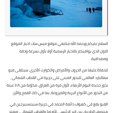
السلام عليكم ورحمه الله متابعي موقع ميس سات اخبار الموقع
الاول الذي يوافيكم بالاخبار الرسمية أولا بأول بسرعة ودقة
ومصداقية.
للحفاظ عليها من الحروب والأمراض والكوارث الأخرى، سيتلقى قبو
سفالبارد العالمي للبذور المبني على جزيرة في القطب الشمالي ،
بذور جديدة اليوم الأربعاء، لأول مرة من العراق، مكوّنة من ٤١٨ عينة
من البذور من الأنواع البرية والمزروعة، بما في ذلك القمح والأرز.
القبو يقع في كهوف دائمة التجمد في جزيرة سبيتسبيرجين في
منتصف الطريق بين البر الرئيسي لأوروبا والقطب الشمالي، ويفتح