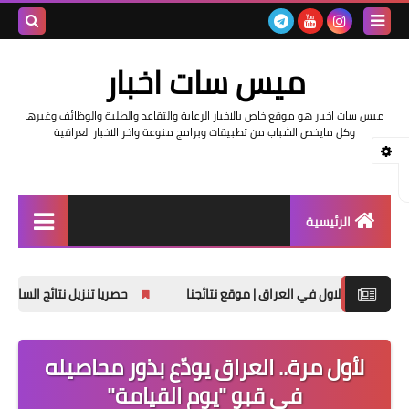
بحث هذه
ميس سات اخبار
المدونة
ميس سات اخبار هو موقع خاص بالاخبار الرعاية والتقاعد والطلبة والوظائف وغيرها
الإلكتروني
وكل مايخص الشباب من تطبيقات وبرامج منوعة واخر الاخبار العراقية
الرئيسية
السلف والرواتب
حصريا تنزيل نتائج السادس الابتدائي الدور 
اخبار وزارة التربية والتعليم
اخبار العراق والعالم
لأول مرة.. العراق يودّع بذور محاصيله
في قبو "يوم القيامة"
اخبار وزارة العمل وهيئة