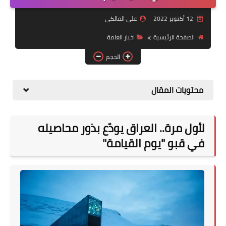
التقاعد
12 أكتوبر 2022
علي المالكي
قسم التطبيقات
الصفحة الرئيسية
اخبار العامة
قطع الاراضي
الحجم
الربح من الانترنت
محتويات المقال
لأول مرة.. العراق يودّع بذور محاصيله
في قبو "يوم القيامة"