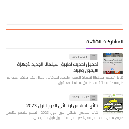
المشاركات الشائعة
31 مايو 2021
تحميل تحديث تطبيق سينمانا الجديد لأجهزة
الايفون وايباد
تنزيل تطبيق سينمانا لاجهزة الايفون والايباد اصدقائي الاعزاء كثير منكم يبحث عن
طريقة دائميه لتثبيت تطبيق سينمانا بعد توق…
27 مايو 2023
نتائج السادس ابتدائي الدور الاول 2023
نتائج السادس ابتدائي الدور الاول 2023 السلام عليكم متابعي
موقع ميس سات اخبار ننقل لكم اخبار النتائج اول باول نتائج جمي…