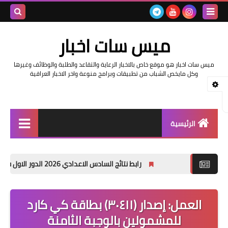
بحث هذه
ميس سات اخبار
المدونة
ميس سات اخبار هو موقع خاص بالاخبار الرعاية والتقاعد والطلبة والوظائف وغيرها
الإلكتروني
وكل مايخص الشباب من تطبيقات وبرامج منوعة واخر الاخبار العراقية
الرئيسية
السلف والرواتب
رابط نتائج السادس الاعدادي 2026 الدور الاول في العراق | موقع نتائجنا
اخبار وزارة التربية والتعليم
اخبار العراق والعالم
العمل: إصدار (٣٠٤١١) بطاقة كي كارد
للمشمولين بالوجبة الثامنة
اخبار وزارة العمل وهيئة