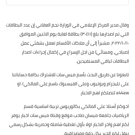
وقال مدير المركز الإعلامي في الوزارة نجم العقابي إن عدد البطاقات
التي تم اصدارها بلغ (٣٠٤١١) بطاقة لغاية يوم الاثنين الموافق
٢٠٢٢/١٠/١٠، مشيراً إلى أن ملاكات الأقسام تعمل بشفتَي عمل
(صباحي، ومسائي) من اجل الإسراع في إكمال إجراءات اصدار
البطاقات لباقي المستفيدين.
تابعونا عن طريق البحث بأسم ميس سات للاشتراك بكافة حساباتنا
على تليجرام ويوتيوب وعلى الفيسبوك باسم علي المالكي/ او
a44aw لتصلكم اهم الاخبار.
اخوكم أستاذ علي المالكي بكالوريوس تربية اساسية قسم
الرياضيات جامعة ميسان صاحب موقع وقناة ميس سات اخبار يوفر
لكم اهم واخر الاخبار اولا بأول تغطية شاملة وحصرية بشكل رسمي
ننقل لكم الخبر بكل دقة ومصداقية.