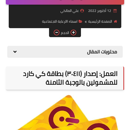
التقاعد
12 أكتوبر 2022
علي المالكي
قسم التطبيقات
الصفحة الرئيسية
اسماء االرعاية الاجتماعية
قطع الاراضي
الحجم
الربح من الانترنت
محتويات المقال
العمل: إصدار (٣٠٤١١) بطاقة كي كارد
للمشمولين بالوجبة الثامنة