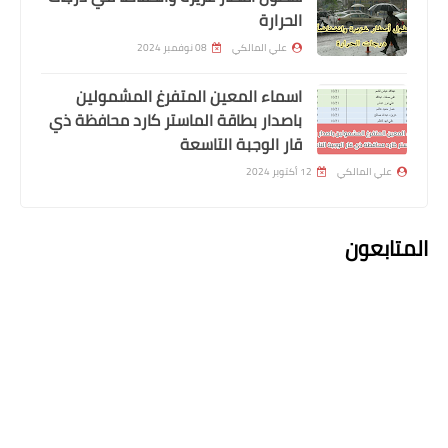
الحرارة
الرعاية للتقديم التظلم
علي المالكي
08 نوفمبر 2024
اسماء المعين المتفرغ المشمولين
باصدار بطاقة الماستر كارد محافظة ذي
قار الوجبة التاسعة
علي المالكي
12 أكتوبر 2024
المتابعون
اخبار العامة
الحاج الهندي أنيس صاحب الـ37 عاما، الذي
جمع راتبه لخمس سنوات لتبلغ أمه ذات
الـ80 عاما الأراضي المقدسة .