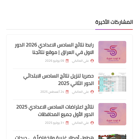
اسماء االرعاية الاجتماعية
المشاركات الأخيرة
ننشر إليكم الأسماء #الغير_مشمولين.
وتم رفضهم من قبل وزارة التخطيط
رابط نتائج السادس الاعدادي 2026 الدور
فيرجى مراجعة دائرة الرعاية الأجتماعية
الاول في العراق | موقع نتائجنا
علي المالكي
09 يوليو 2026
حصريا تنزيل نتائج السادس الابتدائي
الدور الثاني 2025
علي المالكي
24 أغسطس 2025
نتائج اعتراضات السادس الاعدادي 2025
الدور الأول جميع المحافظات
علي المالكي
31 يوليو 2025
اسماء االرعاية الاجتماعية
وجبه جديده فوق خط الفقر يرجى مراجعة
هطول أمطار غزيرة وانخفاضاً في درجات