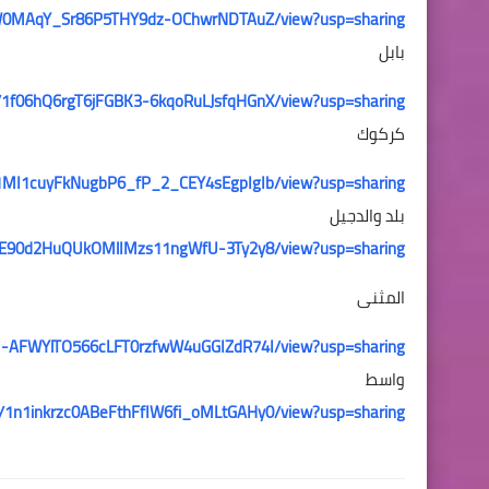
d/15W0MAqY_Sr86P5THY9dz-OChwrNDTAuZ/view?usp=sharing
بابل
e/d/1f06hQ6rgT6jFGBK3-6kqoRuLJsfqHGnX/view?usp=sharing
كركوك
e/d/1MI1cuyFkNugbP6_fP_2_CEY4sEgpIgIb/view?usp=sharing
بلد والدجيل
d/1ME90d2HuQUkOMlIMzs11ngWfU-3Ty2y8/view?usp=sharing
المثنى
e/d/1-AFWYlTO566cLFT0rzfwW4uGGIZdR74I/view?usp=sharing
واسط
le/d/1n1inkrzc0ABeFthFfIW6fi_oMLtGAHy0/view?usp=sharing