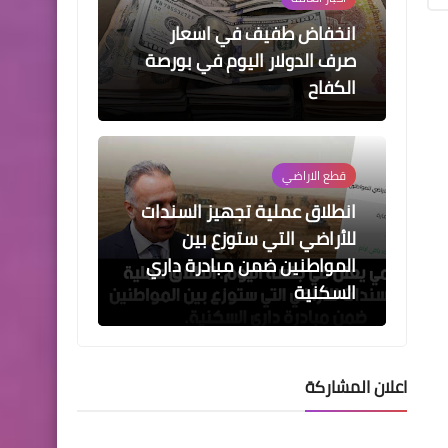
انخفاض طفيف في اسعار
صرف الدولار اليوم في بورصة
الكفاح
قطع الاراضي
انطلاق عملية تجهيز السندات
للأراضي التي ستوزع بين
المواطنين ضمن مبادرة داري
السكنية
اعلان المشاركة
اخبار العامة