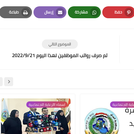
حفظ
مشاركة
إرسال
طباعة
Print
Email
Whatsapp
Pinterest
علي المالكي
19 ديسمبر 2021
الموضوع التالي
تم صرف رواتب الموظفين لهذا اليوم 2022/9/21
علي المالكي
18 ديسمبر 2021
اية الاجتماعية
اسماء االرعاية الاجتماعية