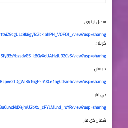
سهل نينوى
e/d/1t4iZ9cgULc9k8gyTcZckI5hPH_VOFOf_/view?usp=sharing
كربلاء
e/d/1SfyB3sYbzsdvGS-kBGyXeUAHvJU92CvS/view?usp=sharing
ميسان
/d/1VKcpye2TDgWI3b16gP-rAXCe1ngCdsm6/view?usp=sharing
ذي قار
/d/1-BuCu4xNdXejmU2bX5_cPYLMLnd_roYR/view?usp=sharing
شمال ذي قار