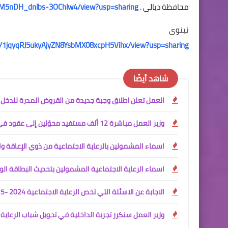
محافظة ديالى .
1xM5nDH_dnlbs-3OChlw4/view?usp=sharing
نينوى
le/d/1jqyqRJ5ukyAjyZN8YsbMX08xcpH5Vihx/view?usp=sharing
شاهد أيضًا
العمل تعلن اطلاق وجبة جديدة من القروض المدرة للدخل
وزير العمل مباشرة 12 ألف مستفيد محوّلين إلى عقود في وزارة الداخلية
اسماء المشمولين بالرعاية الاجتماعية من ذوي الإعاقة وال
اسماء الرعاية الاجتماعية المشمولين بتحديث البطاقة الو
الاجابة عن الاسئلة التي تخص الرعاية الاجتماعية 2024 -2025
وزير العمل سنكرر تجربة الداخلية في تحويل شباب الرعاية 