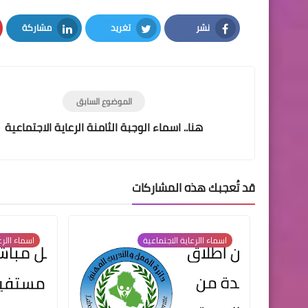
نشر
تغريد
مشاركة
LinkedIn
Twitter
Facebook
الموضوع السابق
هنا.. اسماء الوجبة الثامنة الرعاية الاجتماعية
قد تُعجبك هذه المشاركات
اسماء االرعاية الاجتماعية
اسماء االرع