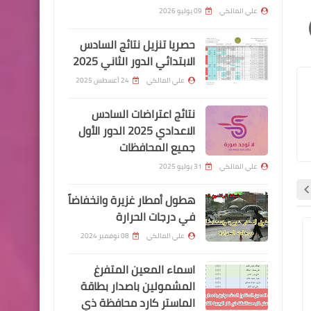
مساء الاحد
علي المالكي
09 يوليو 2026
حصريا تنزيل نتائج السادس
الابتدائي الدور الثاني 2025
علي المالكي
24 أغسطس 2025
قطع الاراضي
صفحة dari داري لقطع الأراضي
نتائج اعتراضات السادس
تصدر بيانا يخص المحافظات
الاعدادي 2025 الدور الأول
جميع المحافظات
الحالية في مرحلة التدقيق
علي المالكي
31 يوليو 2025
هطول أمطار غزيرة وانخفاضاً
في درجات الحرارة
علي المالكي
08 نوفمبر 2024
اسماء االرعاية الاجتماعية
اسماء االرعاية الاجتما
اخبار العامة
اسماء المعين المتفرغ
اسعار صرف الدولار في بورصة
المشمولين باصدار بطاقة
الكفاح
الماستر كارد محافظة ذي