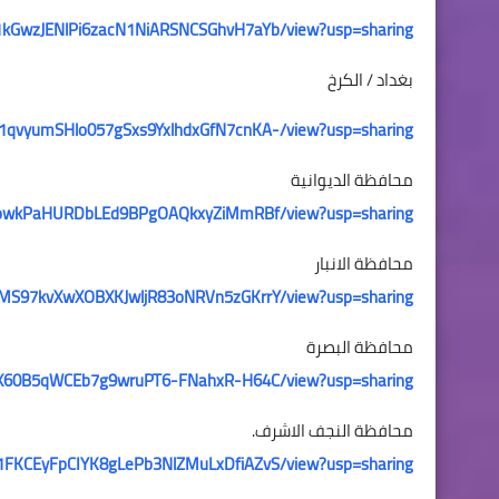
e/d/1kGwzJENlPi6zacN1NiARSNCSGhvH7aYb/view?usp=sharing
بغداد / الكرخ
e/d/1qvyumSHlo057gSxs9YxlhdxGfN7cnKA-/view?usp=sharing
محافظة الديوانية
d/1nxowkPaHURDbLEd9BPgOAQkxyZiMmRBf/view?usp=sharing
محافظة الانبار
/d/1MS97kvXwXOBXKJwljR83oNRVn5zGKrrY/view?usp=sharing
محافظة البصرة
/d/1iX60B5qWCEb7g9wruPT6-FNahxR-H64C/view?usp=sharing
محافظة النجف الاشرف.
e/d/1FKCEyFpCIYK8gLePb3NlZMuLxDfiAZvS/view?usp=sharing