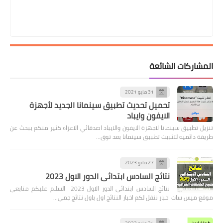
المشاركات الشائعة
31 مايو 2021
تحميل تحديث تطبيق سينمانا الجديد لأجهزة
الايفون وايباد
تنزيل تطبيق سينمانا لاجهزة الايفون والايباد اصدقائي الاعزاء كثير منكم يبحث عن
طريقة دائميه لتثبيت تطبيق سينمانا بعد توق…
27 مايو 2023
نتائج السادس ابتدائي الدور الاول 2023
نتائج السادس ابتدائي الدور الاول 2023 السلام عليكم متابعي
موقع ميس سات اخبار ننقل لكم اخبار النتائج اول باول نتائج جمي…