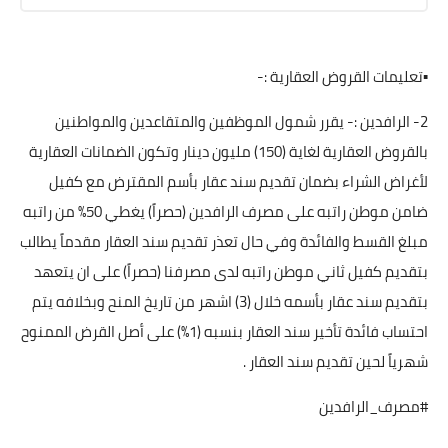
▪️تعليمات القروض العقارية :-
2- الرافدين :- يقرر شمول الموظفين والمتقاعدين والمواطنين
بالقروض العقارية لغاية (150) مليون دينار وتكون الضمانات العقارية
لأغراض الشراء بضمان تقديم سند عقار بأسم المقترض مع كفيل
ضامن موطن راتبه على مصرف الرافدين (حصراً) يغطي 50% من راتبه
مبلغ القسط والفائدة وفي حال تعذر تقديم سند العقار مقدماً يطالب
بتقديم كفيل ثاني موطن راتبه لدى مصرفنا (حصراً) على ان يتعهد
بتقديم سند عقار بأسمه خلال (3) اشهر من تاريخ المنح وبخلافه يتم
احتساب فائدة تأخير سند العقار بنسبه (1%) على أصل القرض الممنوح
شهرياً لحين تقديم سند العقار .
#مصرف_الرافدين