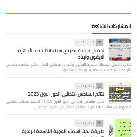
المشاركات الشائعة
31 مايو 2021
تحميل تحديث تطبيق سينمانا الجديد لأجهزة
الايفون وايباد
تنزيل تطبيق سينمانا لاجهزة الايفون والايباد اصدقائي الاعزاء كثير منكم يبحث عن
طريقة دائميه لتثبيت تطبيق سينمانا بعد توق…
27 مايو 2023
نتائج السادس ابتدائي الدور الاول 2023
نتائج السادس ابتدائي الدور الاول 2023 السلام عليكم متابعي
موقع ميس سات اخبار ننقل لكم اخبار النتائج اول باول نتائج جمي…
24 مايو 2023
طريقة بحث اسماء الوجبة التاسعة الرعاية