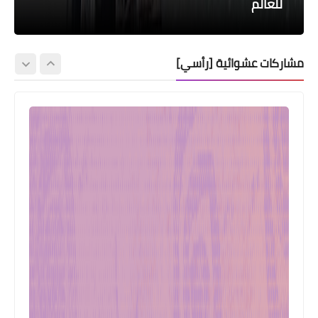
للعالم
ودرجة حرارة 50
محافظة بغداد
العراقية بيع وشراء العراقي والمستورد
التقديم للحصول على جواز سفر محافظة نينوى
مشاركات عشوائية [رأسي]