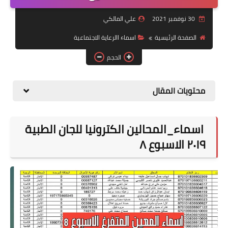
التقاعد
30 نوفمبر 2021
علي المالكي
قسم التطبيقات
الصفحة الرئيسية
اسماء االرعاية الاجتماعية
قطع الاراضي
الحجم
الربح من الانترنت
محتويات المقال
اسماء_المحالين الكترونيا للجان الطبية
٢٠١٩ الاسبوع ٨