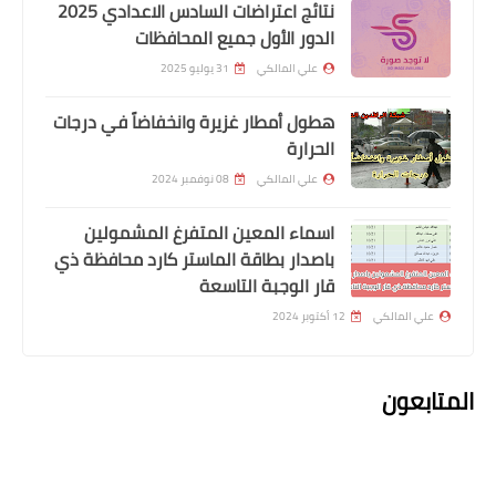
نتائج اعتراضات السادس الاعدادي 2025
اذا رحت تستلم راتب الرعاية وطلع الك
الدور الأول جميع المحافظات
مرفوض
علي المالكي
31 يوليو 2025
هطول أمطار غزيرة وانخفاضاً في درجات
الحرارة
علي المالكي
08 نوفمبر 2024
اسماء المعين المتفرغ المشمولين
باصدار بطاقة الماستر كارد محافظة ذي
قار الوجبة التاسعة
علي المالكي
12 أكتوبر 2024
اسماء االرعاية الاجتماعية
تحرك نيابي لحسم توزيع القروض بين
المتابعون
العاطلين عن العمل