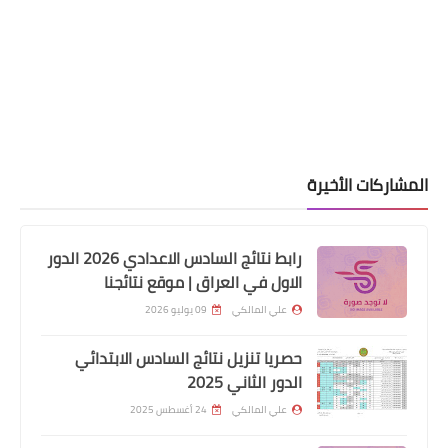
اخبار العامة
تحويل الاوبن سكاي 125b ‎والاشباه ‏الي
‏سوفت ‏ستار ‏نت ‏
المشاركات الأخيرة
رابط نتائج السادس الاعدادي 2026 الدور
الاول في العراق | موقع نتائجنا
علي المالكي
09 يوليو 2026
حصريا تنزيل نتائج السادس الابتدائي
الدور الثاني 2025
علي المالكي
24 أغسطس 2025
اسماء االرعاية الاجتماعية