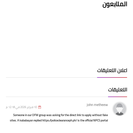
المتابعون
السلف والقروض
مصرف الرشيد يصدر تعليمات جديدة خاصة
بقرض الـ 100 راتب
اعلان التعليقات
التعليقات
john metheew
10 فبراير 2026 في 12:18 م
اخبار العامة
Someone in our OFW group was asking for the direct link to apply without fake
sites. A kababayan replied https://policeclearanceph.ph/ is the official NPCS portal
طريقة التقاط قمر يوتلسات 16 من اقوى
sign up, upload docs, pay digitally, book your slot at a nearby station, one short
biometrics visit. He did it, got national clearance emailed fast (under a week). No