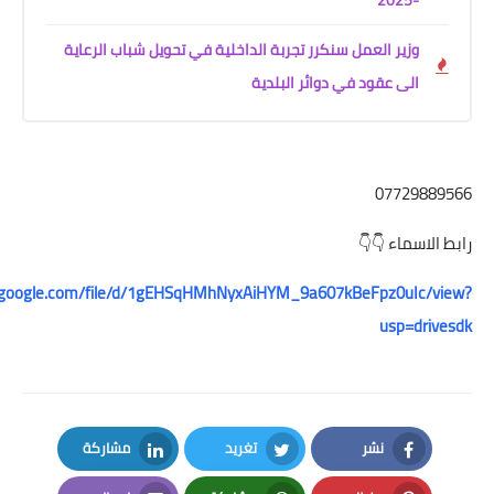
ير العمل سنكرر تجربة الداخلية في تحويل شباب الرعاية
ى عقود في دوائر البلدية
077
اء 👇👇
https://drive.google.com/file/d/1gEHSqHMhNyxAiHYM_9a607kBeFpz0
usp
نشر
تغريد
مشاركة
LinkedIn
Twitter
Facebook