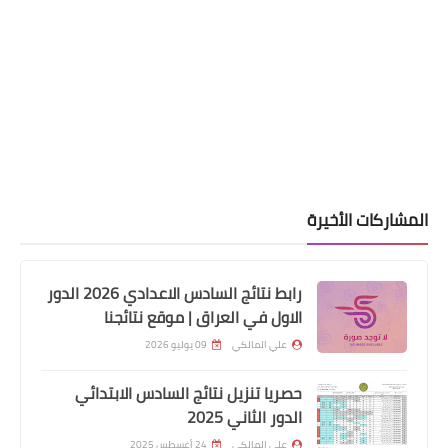
اخبار وقرارت التربية
اب جديد من وزارة التربية يشمل
مسائي والصباحي والساندة وغيرها
معلم ومدرس .. وقرار 315 لحد الان موجود
ير ملغي
 الأخيرة
رابط نتائج السادس الاعدادي 2026 الدور
الاول في العراق | موقع نتائجنا
علي المالكي
09 يوليو 2026
حصريا تنزيل نتائج السادس الابتدائي
اخبار العامة
الدور الثاني 2025
كاظمي خلال اجتماعه مع القيادات
علي المالكي
24 أغسطس 2025