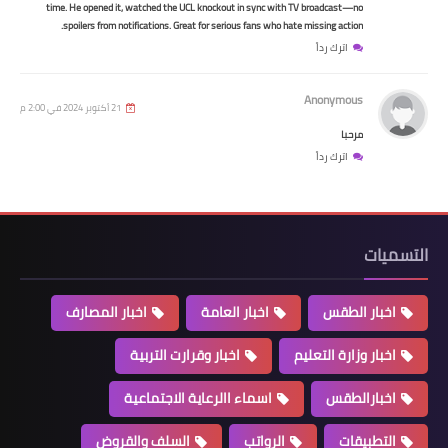
time. He opened it, watched the UCL knockout in sync with TV broadcast—no
spoilers from notifications. Great for serious fans who hate missing action.
اترك رداً
Anonymous
21 أكتوبر 2024 في 2:00 م
مرحبا
اترك رداً
السلف والقروض
مصرف الرافدين : قروض 50 مليون
مخصصة للبناء تشمل الموظفين
لمواطنين
 الطقس
اخبار العامة
اخبار المصارف
وزارة التعليم
اخبار وقرارت التربية
رالطقس
اسماء االرعاية الاجتماعية
يقات
الرواتب
السلف والقروض