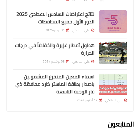
أمنية والعسكرية في مقر قيادة عمليات
نتائج اعتراضات السادس الاعدادي 2025
بصرة
الدور الأول جميع المحافظات
علي المالكي
31 يوليو 2025
هطول أمطار غزيرة وانخفاضاً في درجات
الحرارة
علي المالكي
08 نوفمبر 2024
اسماء المعين المتفرغ المشمولين
باصدار بطاقة الماستر كارد محافظة ذي
قار الوجبة التاسعة
اخبار وقرارت التربية
لمالكي
12 أكتوبر 2024
ان هام من وزير التربية بخصوص
محاضرين
ون