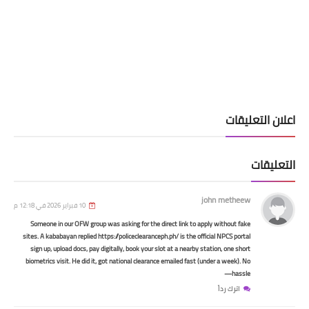
اخبار وقرارت التربية
عليقات
ارة التربية تؤكد تأجيل امتحانات الخارجي
م غد الخميس احتفاء بالعام الهجري
جديد
john metheew
10 فبراير 2026 في 12:18 م
Someone in our OFW group was asking for the direct link to apply without fake
sites. A kababayan replied https://policeclearanceph.ph/ is the official NPCS portal
sign up, upload docs, pay digitally, book your slot at a nearby station, one short
biometrics visit. He did it, got national clearance emailed fast (under a week). No
hassle—
اترك رداً