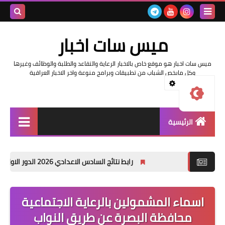
بحث هذه
ميس سات اخبار
المدونة
ار هو موقع خاص بالاخبار الرعاية والتقاعد والطلبة والوظائف وغيرها
الإلكترونية
مايخص الشباب من تطبيقات وبرامج منوعة واخر الاخبار العراقية
ئيسية
السلف والرواتب
رابط نتائج السادس الاعدادي 2026 الدور الاول في العراق | موقع نتائجنا
اخبار وزارة التربية والتعليم
اخبار العراق والعالم
ء المشمولين بالرعاية الاجتماعية
افظة البصرة عن طريق النواب
اخبار وزارة العمل وهيئة