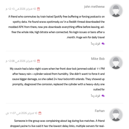
john metheew
10 فبراير 2026 في 12:13 م
اسماء االرعاية الاجتماعية
A friend who commutes by train hated Spotify free buffering or forcing podcasts on
spotty data. He found www.spotimody.co/ in a Reddit thread downloaded the
جل اسماء الشمول بالرعاية الاجتماعية
modded APK from there, now pre-downloads everything offline before leaving, ad-
محافظة نينوئ
free the whole ride, high bitrate when connected. No login issues or bans after a
month. Huge win for daily travel.
اترك رداً
Mike Bob
10 فبراير 2026 في 12:08 م
My cousin had a late-night scare when her front door lock jammed solid at 11 PM
after heavy rain—cylinder seized from humidity. She didn't want to force it and
cause bigger damage, so she called 24 hour locksmith orlando. They showed up
promptly, diagnosed the corrosion, replaced the cylinder with a heavy-duty one
suited for
اترك رداً
الرواتب
Farhan
10 فبراير 2026 في 11:07 ص
رف الرافدين يباشر بتوزيع رواتب
Someone in the group was complaining about lag during live matches. A friend
لموظفين
dropped yacine tv live said it has the lowest delay links, multiple servers for real-