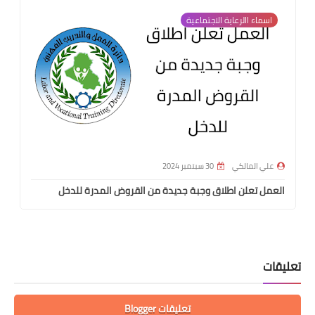
ء االرعاية الاجتماعية
اسماء االرعا
المالكي
30 سبتمبر 2024
علي المالكي
تعلن اطلاق وجبة جديدة من القروض المدرة للدخل
وزارة الداخلية
تعليقات Blogger