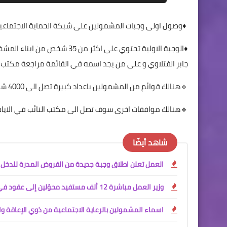
♦️وصول اولى وجبات المشمولين على شبكة الحماية الاجتماعية
♦️الوجبة الاولية تحتوي على ا
جابر الفتلاوي و على من يجد اسمه في القائمة مراجعة مكتب الن
🔹هنالك قوائم من المشمولين باعداد كبيرة تصل الى 4000 شخص سوف يتم الاعلان عنها في القريب العاجل حال وصولها من الوزارة .
🔹هنالك موافقات اخرى سوف تصل الى مكتب النائب في الايام 
شاهد أيضًا
العمل تعلن اطلاق وجبة جديدة من القروض المدرة للدخل
وزير العمل مباشرة 12 ألف مستفيد محوّلين إلى عقود في وزارة الداخلية
اسماء المشمولين بالرعاية الاجتماعية من ذوي الإعاقة وال