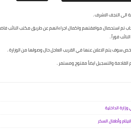
 الى النجف الاشرف .
علي المالكي
كثر من 35 شخص من ابناء المشخاب تم استحصال موافقتهم واكمال اجراءاتهم عن طريق مكتب النائب فا
17 أكتوبر 2021
ائب فوراً .
القادمة والتسجيل ايضاً مفتوح ومستمر .
علي المالكي
17 أكتوبر 2021
ايتام وأطفال السكر