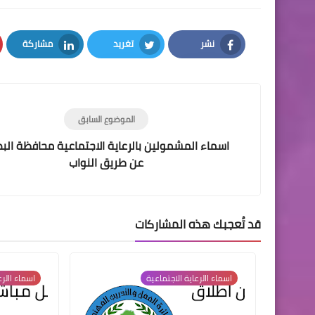
نشر
تغريد
مشاركة
LinkedIn
Twitter
Facebook
الموضوع السابق
اسماء المشمولين بالرعاية الاجتماعية محافظة الب
عن طريق النواب
قد تُعجبك هذه المشاركات
اسماء االرعاية الاجتماعية
اسماء االرع