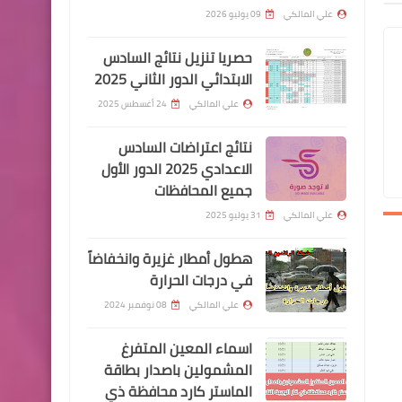
السكنية
علي المالكي
09 يوليو 2026
اسماء االرعاية الاجتماعية
حصريا تنزيل نتائج السادس
التجارة : تعلن عن استكمال
الابتدائي الدور الثاني 2025
طبع البطاقة التموينية
علي المالكي
24 أغسطس 2025
الالكترونية للمشمولين بشبكة
الحماية الاجتماعية لاستلام
نتائج اعتراضات السادس
مفردات السلة الغذائية
الاعدادي 2025 الدور الأول
جميع المحافظات
والطحين
علي المالكي
31 يوليو 2025
هطول أمطار غزيرة وانخفاضاً
في درجات الحرارة
اسماء االرعاية الاجتماعية
علي المالكي
08 نوفمبر 2024
اسماء المستفيدين الذين
اسماء المعين المتفرغ
قابلوا القاضي وحصلوا على
المشمولين باصدار بطاقة
قبول اعتراض ورد الاعتراض
الماستر كارد محافظة ذي