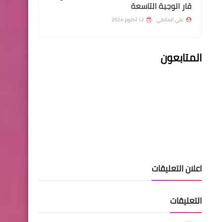
قار الوجبة التاسعة
علي المالكي
12 أكتوبر 2024
المتابعون
مركز تحميل النتائج
نتائج اعتراضات السادس اعدادي
الفرع الادبي 2021
اخبار العامة
وزارة النفط تعلن أسماء الوجبة
الثالثة من المهندسين
اعلان التعليقات
المقبولين للعمل بصفة أجر
يومي البالغ عددهم (2024)
التعليقات