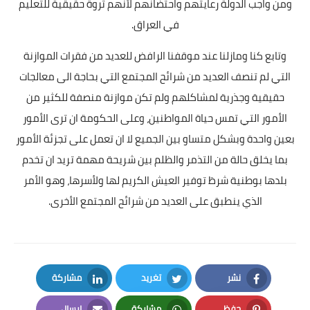
ومن واجب الدولة رعايتهم واحتضانهم لأنهم ثروة حقيقية للتعليم
في العراق.
وتابع كنا ومازلنا عند موقفنا الرافض للعديد من فقرات الموازنة
التي لم تنصف العديد من شرائح المجتمع التي بحاجة الى معالجات
حقيقية وجذرية لمشاكلهم ولم تكن موازنة منصفة للكثير من
الأمور التي تمس حياة المواطنين، وعلى الحكومة ان ترى الأمور
بعين واحدة وبشكل متساو بين الجميع لا ان تعمل على تجزئة الأمور
بما يخلق حالة من التذمر والظلم بين شريحة مهمة تريد ان تخدم
بلدها بوطنية شرطَ توفير العيش الكريم لها ولأسرها، وهو الأمر
الذي ينطبق على العديد من شرائح المجتمع الأخرى.
نشر
تغريد
مشاركة
LinkedIn
Twitter
Facebook
حفظ
مشاركة
إرسال