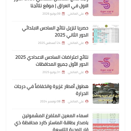
الاول في العراق | موقع نتائجنا
وزارة الداخلية
علي المالكي
09 يوليو 2026
اسماء نقل النفوس الوجبة 93 وجبة
جديده
حصريا تنزيل نتائج السادس الابتدائي
الدور الثاني 2025
علي المالكي
24 أغسطس 2025
نتائج اعتراضات السادس الاعدادي 2025
الدور الأول جميع المحافظات
علي المالكي
31 يوليو 2025
هطول أمطار غزيرة وانخفاضاً في درجات
الحرارة
اخبار العامة
علي المالكي
08 نوفمبر 2024
اسماء المتقدمين على وزارة الداخلية
اسماء المعين المتفرغ المشمولين
بصفة عقد رجل امن
باصدار بطاقة الماستر كارد محافظة ذي
قار الوجبة التاسعة