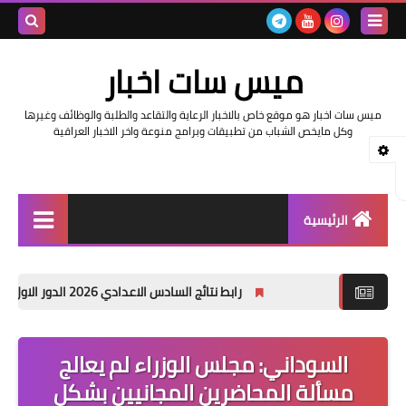
بحث هذه
ميس سات اخبار
المدونة
ميس سات اخبار هو موقع خاص بالاخبار الرعاية والتقاعد والطلبة والوظائف وغيرها
الإلكتروني
وكل مايخص الشباب من تطبيقات وبرامج منوعة واخر الاخبار العراقية
الرئيسية
السلف والرواتب
رابط نتائج السادس الاعدادي 2026 الدور الاول في العراق | موقع نتائجنا
اخبار وزارة التربية والتعليم
اخبار العراق والعالم
السوداني: مجلس الوزراء لم يعالج
مسألة المحاضرين المجانيين بشكل
اخبار وزارة العمل وهيئة