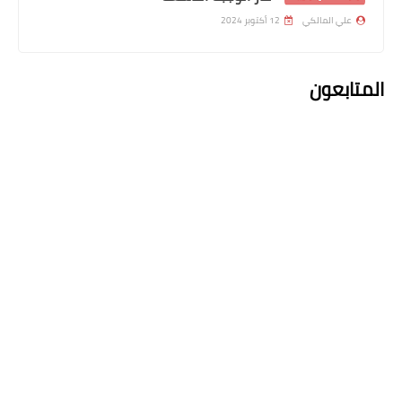
علي المالكي
12 أكتوبر 2024
المتابعون
اسماء االرعاية الاجتماعية
اسماء الرعاية الاجتماعية الوجبة الخامسة
2023
اعلان التعليقات
التعليقات
john metheew
10 فبراير 2026 في 12:18 م