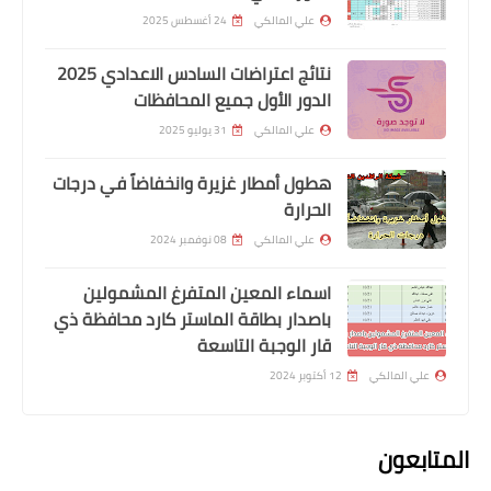
علي المالكي
24 أغسطس 2025
نتائج اعتراضات السادس الاعدادي 2025
الدور الأول جميع المحافظات
علي المالكي
31 يوليو 2025
هطول أمطار غزيرة وانخفاضاً في درجات
اخبارالطقس
الحرارة
اسبوع ممطر و الاجواء غير مستقرة طوال
علي المالكي
08 نوفمبر 2024
الاسبوع في (عموم) مدن البلاد
اسماء المعين المتفرغ المشمولين
باصدار بطاقة الماستر كارد محافظة ذي
قار الوجبة التاسعة
علي المالكي
12 أكتوبر 2024
المتابعون