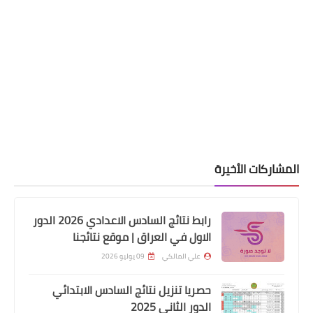
بالوثيقة وزير التجارة يوضح أسباب تأخر
تجهيز مفردات البطاقة التموينية
المشاركات الأخيرة
اسماء االرعاية الاجتماعية
رابط نتائج السادس الاعدادي 2026 الدور
الاول في العراق | موقع نتائجنا
وزير العمل ثمانية آلاف كشك لتشغيل
العاطلين
علي المالكي
09 يوليو 2026
حصريا تنزيل نتائج السادس الابتدائي
الدور الثاني 2025