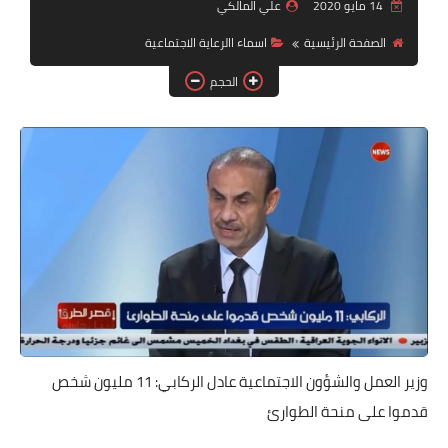
التقاعد
14 مايو 2020
علي المالكي
الصفحة الرئيسية
اسماء االرعاية الاجتماعية
قسم التطبيقات
الحجم
قطع الاراضي
الربح من الانترنت
وزير العمل والشؤون الاجتماعية عادل الركابي: 11 مليون شخص
قدموا على منحة الطوارئ