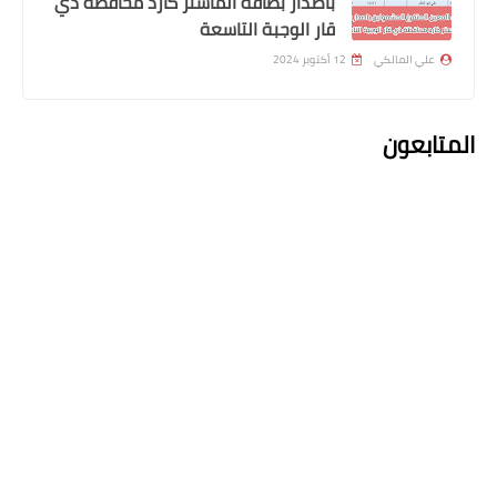
باصدار بطاقة الماستر كارد محافظة ذي
قار الوجبة التاسعة
علي المالكي
12 أكتوبر 2024
المتابعون
اخبار العامة
راقبوا السماء.. المشترى فى أقرب مسافة
من الأرض منذ 59 عاما الإثنين
اعلان التعليقات
التعليقات