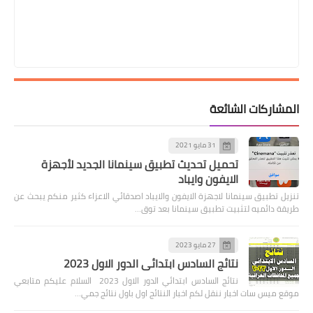
المشاركات الشائعة
31 مايو 2021
تحميل تحديث تطبيق سينمانا الجديد لأجهزة
الايفون وايباد
تنزيل تطبيق سينمانا لاجهزة الايفون والايباد اصدقائي الاعزاء كثير منكم يبحث عن
طريقة دائميه لتثبيت تطبيق سينمانا بعد توق…
27 مايو 2023
نتائج السادس ابتدائي الدور الاول 2023
نتائج السادس ابتدائي الدور الاول 2023 السلام عليكم متابعي
موقع ميس سات اخبار ننقل لكم اخبار النتائج اول باول نتائج جمي…