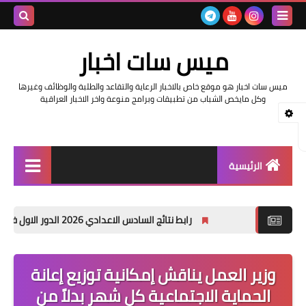
بحث هذه
ميس سات اخبار
المدونة
ميس سات اخبار هو موقع خاص بالاخبار الرعاية والتقاعد والطلبة والوظائف وغيرها
الإلكتروني
وكل مايخص الشباب من تطبيقات وبرامج منوعة واخر الاخبار العراقية
الرئيسية
السلف والرواتب
رابط نتائج السادس الاعدادي 2026 الدور الاول في العراق | موقع نتائجنا
اخبار وزارة التربية والتعليم
اخبار العراق والعالم
وزير العمل يناقش إمكانية توزيع إعانة
الحماية الاجتماعية كل شهر بدلاً من
اخبار وزارة العمل وهيئة