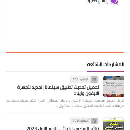
إرسال تعليق
المشاركات الشائعة
31 مايو 2021
تحميل تحديث تطبيق سينمانا الجديد لأجهزة
الايفون وايباد
تنزيل تطبيق سينمانا لاجهزة الايفون والايباد اصدقائي الاعزاء كثير منكم يبحث عن
طريقة دائميه لتثبيت تطبيق سينمانا بعد توق…
27 مايو 2023
نتائج السادس ابتدائي الدور الاول 2023