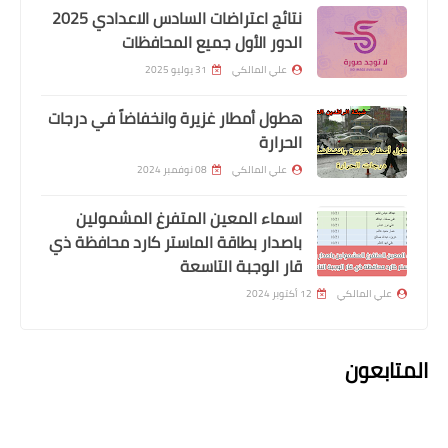
نتائج اعتراضات السادس الاعدادي 2025
الدور الأول جميع المحافظات
علي المالكي
31 يوليو 2025
هطول أمطار غزيرة وانخفاضاً في درجات
الحرارة
اخبارالطقس
علي المالكي
08 نوفمبر 2024
متى تنتهي الموجة الحارة
اسماء المعين المتفرغ المشمولين
باصدار بطاقة الماستر كارد محافظة ذي
قار الوجبة التاسعة
علي المالكي
12 أكتوبر 2024
المتابعون
اسماء االرعاية الاجتماعية