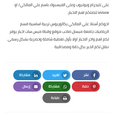
على تليجرام ويوتيوب وعلى الفيسبوك باسم علي المالكي/ او
a44aw لتصلكم اهم الاخبار.
اخوكم أستاذ علي المالكي بكالوريوس تربية اساسية قسم
الرياضيات جامعة ميسان صاحب موقع وقناة ميس سات اخبار يوفر
لكم اهم واخر الاخبار اولا بأول تغطية شاملة وحصرية بشكل رسمي
ننقل لكم الخبر بكل دقة ومصداقية
نشر
تغريد
مشاركة
LinkedIn
Twitter
Facebook
حفظ
مشاركة
إرسال
Email
Whatsapp
Pinterest
طباعة
Print