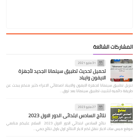
المشاركات الشائعة
31 مايو 2021
تحميل تحديث تطبيق سينمانا الجديد لأجهزة
الايفون وايباد
تنزيل تطبيق سينمانا لاجهزة الايفون والايباد اصدقائي الاعزاء كثير منكم يبحث عن
طريقة دائميه لتثبيت تطبيق سينمانا بعد توق…
27 مايو 2023
نتائج السادس ابتدائي الدور الاول 2023
نتائج السادس ابتدائي الدور الاول 2023 السلام عليكم متابعي
موقع ميس سات اخبار ننقل لكم اخبار النتائج اول باول نتائج جمي…