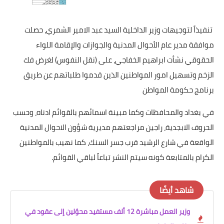
تنفيذاً لتوجيهات وزير الداخلية السيد عبد الامير الشمري، حصلت
موافقة مدير عام الأحوال المدنية والجوازات والإقامة اللواء
الحقوقي نشأت ابراهيم الخفاجي، على (نقل النفوس) لغرض فك
الزخم وتسهيل امور المواطنين الذين قدموا طلباتهم عن طريق
برنامج حكومة المواطن
في بغداد والمحافظات وكما مبينة اسمائهم بالقوائم ادناه، وحسب
الحروف الابجدية، راجين مراجعتهم مديرية شؤون الاحوال المدنية
الواقعة في شارع الرشيد قرب جسر السنك، كما نهيب بالمواطنين
الكرام بالمتابعة كونه سيتم النشر تباعاً لباقي القوائم.
شاهد أيضًا
وزير العمل مباشرة 12 ألف مستفيد محوّلين إلى عقود في