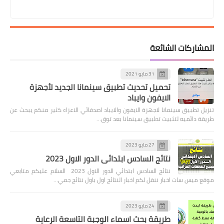
المشاركات الشائعة
31 مايو 2021
تحميل تحديث تطبيق سينمانا الجديد لأجهزة
الايفون وايباد
تنزيل تطبيق سينمانا لاجهزة الايفون والايباد اصدقائي الاعزاء كثير منكم يبحث عن
طريقة دائميه لتثبيت تطبيق سينمانا بعد توق…
27 مايو 2023
نتائج السادس ابتدائي الدور الاول 2023
نتائج السادس ابتدائي الدور الاول 2023 السلام عليكم متابعي
موقع ميس سات اخبار ننقل لكم اخبار النتائج اول باول نتائج جمي…
24 مايو 2023
طريقة بحث اسماء الوجبة التاسعة الرعاية