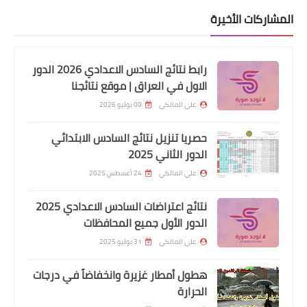
المشاركات الأخيرة
رابط نتائج السادس الاعدادي 2026 الدور
الاول في العراق | موقع نتائجنا
اسماء االرعاية الاجتماعية
علي المالكي
09 يوليو 2026
وزير العمل يعلن امتيازات قانون التقاعد
حصريا تنزيل نتائج السادس الابتدائي
والضمان الاجتماعي الجديد
الدور الثاني 2025
علي المالكي
24 أغسطس 2025
نتائج اعتراضات السادس الاعدادي 2025
الدور الأول جميع المحافظات
علي المالكي
31 يوليو 2025
هطول أمطار غزيرة وانخفاضاً في درجات
الحرارة
اخبار العامة