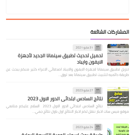
المشاركات الشائعة
31 مايو 2021
تحميل تحديث تطبيق سينمانا الجديد لأجهزة
الايفون وايباد
تنزيل تطبيق سينمانا لاجهزة الايفون والايباد اصدقائي الاعزاء كثير منكم يبحث عن
طريقة دائميه لتثبيت تطبيق سينمانا بعد توق…
27 مايو 2023
نتائج السادس ابتدائي الدور الاول 2023
نتائج السادس ابتدائي الدور الاول 2023 السلام عليكم متابعي
موقع ميس سات اخبار ننقل لكم اخبار النتائج اول باول نتائج جمي…
24 مايو 2023