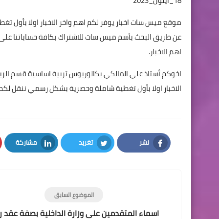
18_ايلول_2023
موقع ميس سات اخبار يوفر لكم اهم واخر الاخبار اولا بأول ت
اهم الاخبار.
اخوكم أستاذ علي المالكي بكالوريوس تربية اساسية قسم الر
الاخبار اولا بأول تغطية شاملة وحصرية بشكل رسمي ننقل لكم
نشر
تغريد
مشاركة
LinkedIn
Twitter
Facebook
الموضوع السابق
اسماء المتقدمين على وزارة الداخلية بصفة عقد 