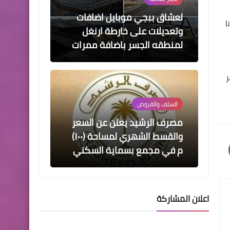
لعشاق ببجي موبايل اضافات
ا
وتعديلات على خارطة ارنغل
لمنطقه الجسر باضافة ممرات
ر
السلف والقروض
مصرف الرشيد يعلن عن السعر
والقسط الشهري لمساحة (١٠٠)
م في مجمع بسماية السكني
اعلان المشاركة
اسماء االرعاية الاجتماعية
أسماء_المشمولين بتخصيص