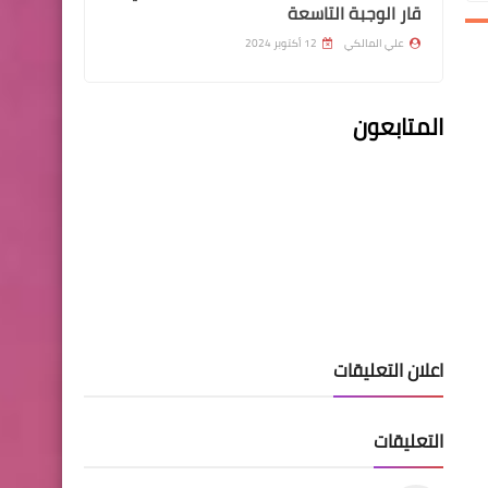
قار الوجبة التاسعة
علي المالكي
12 أكتوبر 2024
اندرويد
جديد تطبيق مشاهدة القنوات
المتابعون
والمسلسلات والافلام وعلى كل
الشبكات وحتى شريحة السيم
كرت
اخبار العامة
اعلان التعليقات
وزير الصحة يعلن التوصيات
الخاصة بشهر رمضان المبارك
التعليقات