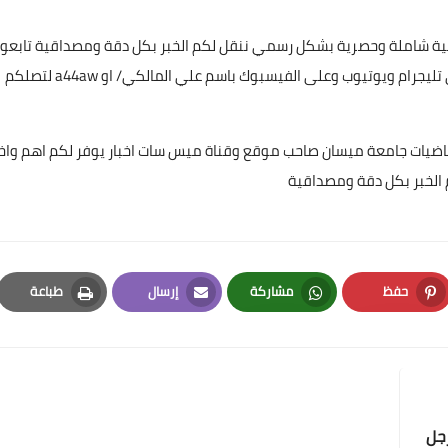
غطية شاملة وحصرية بشكل رسمي ننقل لكم الخبر بكل دقة ومصداقية تابعون
عن طريق البحث بأسم ميس سات للاشتراك بكافة حساباتنا على تليجرام ويوتيوب وعلى الفيسبوك باسم علي المالكي/ او a44aw لتصلكم
ياضيات جامعة ميسان صاحب موقع وقناة ميس سات اخبار يوفر لكم اهم واخ
علي المالكي
 الخبر بكل دقة ومصداقية
15 أبريل 2021
حفظ
مشاركة
إرسال
طباعة
Print
Email
Whatsapp
Pinterest
علي المالكي
14 أبريل 2021
رجل