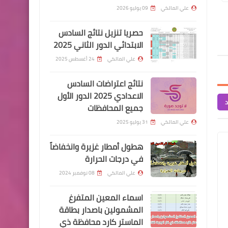
وصدرت الأوامر بالتمليك
علي المالكي
09 يوليو 2026
حصريا تنزيل نتائج السادس
الابتدائي الدور الثاني 2025
علي المالكي
24 أغسطس 2025
اخبار العامة
نتائج اعتراضات السادس
اسعار صرف الدولار اليوم في
الاعدادي 2025 الدور الأول
د
جميع المحافظات
بورصة الكفاح
علي المالكي
31 يوليو 2025
هطول أمطار غزيرة وانخفاضاً
في درجات الحرارة
اسماء االرعاية الاجتماعية
علي المالكي
08 نوفمبر 2024
العمل: بإمكان المواطن
اسماء المعين المتفرغ
التقديم على راتب الرعاية عبر
المشمولين باصدار بطاقة
استمارة الشمول من أي مكان
الماستر كارد محافظة ذي