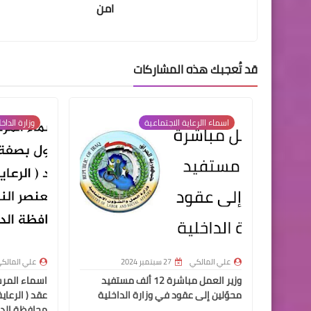
امن
قد تُعجبك هذه المشاركات
اسماء االرعاية الاجتماعية
وزارة الداخ
علي المالكي
27 سبتمبر 2024
علي المالك
وزير العمل مباشرة 12 ألف مستفيد
اسماء المر
محوّلين إلى عقود في وزارة الداخلية
عقد ( الرعاي
محافظة الدي