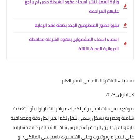
وزارة العمل تنشر اسماء عقود الشرطة ممن لم يراجع
عليهم المراجعة
تبليغ حضور المتطوعين الجدد بصفة عقد الرعاية
اسماء اسماء المشمولين بعقود الشرطة محافظة
الديوانية الوجبة الثالثة
قسم العلاقات والاعلام في المقر العام
3_ايلول_2023
موقع ميس سات اخبار يوفر لكم اهم واخر الاخبار اولا بأول تغطية
شاملة وحصرية بشكل رسمي ننقل لكم الخبر بكل دقة ومصداقية
تابعونا عن طريق البحث بأسم ميس سات للاشتراك بكافة حساباتنا
على تليجرام ويوتيوب وعلى الفيسبوك باسم علي المالكي/ او