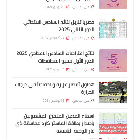
علي المالكي
09 يوليو 2026
حصريا تنزيل نتائج السادس الابتدائي
الدور الثاني 2025
اسماء االرعاية الاجتماعية
علي المالكي
24 أغسطس 2025
رابط التقديم على منحة الرعاية
الاجتماعية
نتائج اعتراضات السادس الاعدادي 2025
الدور الأول جميع المحافظات
علي المالكي
31 يوليو 2025
هطول أمطار غزيرة وانخفاضاً في درجات
الحرارة
علي المالكي
08 نوفمبر 2024
اسماء المعين المتفرغ المشمولين
باصدار بطاقة الماستر كارد محافظة ذي
قار الوجبة التاسعة
الرواتب
علي المالكي
12 أكتوبر 2024