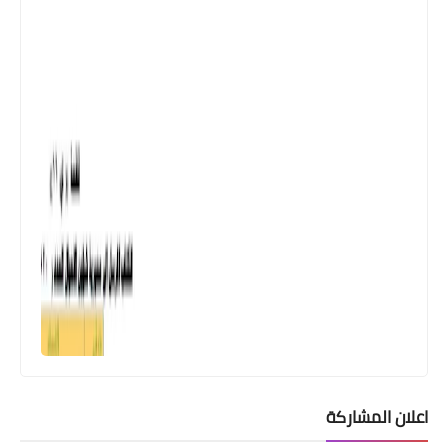
اسماء االرعاية الاجتماعية
وزارة العمل تطلقة الوجبة 37-38 من
اعلان المشاركة
القروض لاكثر من 5 الف مستفيد