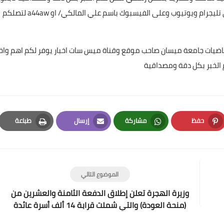
عن طريق البحث بأسم ميس سات للاشتراك بكافة حساباتنا على تليجرام ويوتيوب وعلى الفيسبوك باسم علي المالكي/ او a44aw لتصلكم
ياضيات جامعة ميسان صاحب موقع وقناة ميس سات اخبار يوفر لكم اهم واخ
 الخبر بكل دقة ومصداقية
علي المالكي
10 أبريل 2022
حفظ
مشاركة
إرسال
طباعة
Print
Email
Whatsapp
Pinterest
الموضوع التالي
علي المالكي
وزيرة الهجرة تعلن إطلاق الدفعة الثامنة والعشرين من
10 أبريل 2022
(منحة العودة) والتي شملت قرابة 14 ألف أسرة عائدة