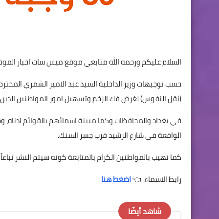
السلام عليكم ورحمه الله متابعي موقع ميس سات اخبار الموقع 
حسب توجيهات وزير الداخلية السيد عبد الامير الشمري المحترم
(نقل النفوس) لغرض فك الزخم وتسهيل امور المواطنين الذي
في بغداد والمحافظات وكما مبينة اسمائهم بالقوائم ادناه، و
الواقعة في شارع الرشيد قرب جسر السنك.
كما نهيب بالمواطنين الكرام بالمتابعة كونه سيتم النشر تباعاً 
رابط الاسماء 👈
اضغط هنا
شاهد أيضًا