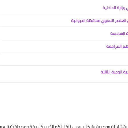
03 أبريل 2022
العنصر النسوي محافظة الديوانية
ة السادسة
هم المراجعة
علي المالكي
11 أبريل 2022
 الوجبة الثالثة
علي المالكي
11 أبريل 2022
غطية شاملة وحصرية بشكل رسمي ننقل لكم الخبر بكل دقة ومصداقية تابعون