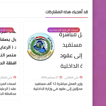
قد تُعجبك هذه المشاركات
اسماء االرعاية الاجتماعية
وزارة الداخ
علي المالكي
27 سبتمبر 2024
علي المالك
وزير العمل مباشرة 12 ألف مستفيد
اسماء المر
محوّلين إلى عقود في وزارة الداخلية
عقد ( الرعاي
محافظة الدي