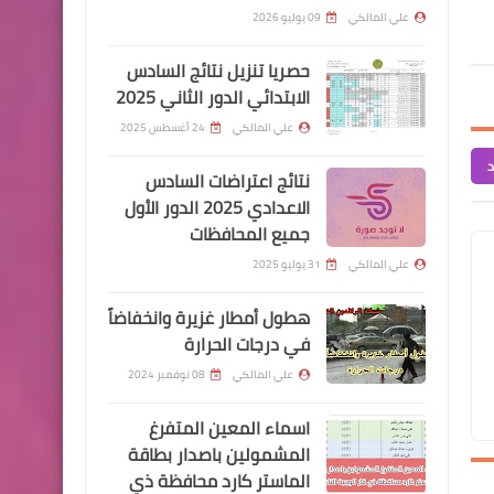
السلف
علي المالكي
09 يوليو 2026
حصريا تنزيل نتائج السادس
الابتدائي الدور الثاني 2025
علي المالكي
24 أغسطس 2025
د
اندرويد
نتائج اعتراضات السادس
حدث تطبيق فودو الآن نسخ
الاعدادي 2025 الدور الأول
جميع المحافظات
الاندرويد تحديث نار
علي المالكي
31 يوليو 2025
هطول أمطار غزيرة وانخفاضاً
اخبار العامة
في درجات الحرارة
التجارة : تعلن وصول باخرة
علي المالكي
08 نوفمبر 2024
محملة باكثر من 41 الف طن
اسماء المعين المتفرغ
من الرز التايلندي لصالح السلة
المشمولين باصدار بطاقة
الغذائية.
الماستر كارد محافظة ذي