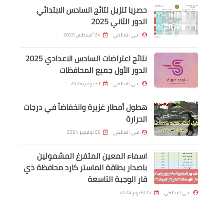
حصريا تنزيل نتائج السادس الابتدائي
الدور الثاني 2025
علي المالكي
24 أغسطس 2025
نتائج اعتراضات السادس الاعدادي 2025
اخبار العامة
الدور الأول جميع المحافظات
الأنواء الجوية توضح شدة العاصفة الترابية
علي المالكي
31 يوليو 2025
المرتقبة وتحدد موعد زوالها
هطول أمطار غزيرة وانخفاضاً في درجات
الحرارة
علي المالكي
08 نوفمبر 2024
اسماء المعين المتفرغ المشمولين
باصدار بطاقة الماستر كارد محافظة ذي
قار الوجبة التاسعة
علي المالكي
12 أكتوبر 2024
وزارة الداخلية