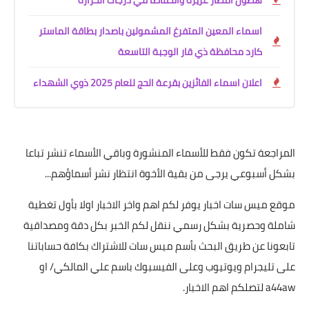
هطول أمطار غزيرة وانخفاضاً في درجات الحرارة
اسماء المعين المتفرغ المشمولين باصدار بطاقة الماستر
كارد محافظة ذي قار الوجبة التاسعة
اعلان اسماء الفائزين بقرعة الحج للعام 2025 ذوي الشهداء
المراجعة تكون فقط للأسماء المنشورة وباقي الأسماء تنشر تباعا
بشكل أسبوعي يرجى من بقية الأخوة انتظار نشر أسماؤهم...
موقع ميس سات اخبار يوفر لكم اهم واخر الاخبار اولا بأول تغطية
شاملة وحصرية بشكل رسمي ننقل لكم الخبر بكل دقة ومصداقية
تابعونا عن طريق البحث بأسم ميس سات للاشتراك بكافة حساباتنا
على تليجرام ويوتيوب وعلى الفيسبوك باسم علي المالكي/ او
a44aw لتصلكم اهم الاخبار.