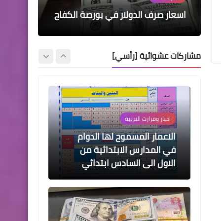
الجدول مراجعة دائرة الحماية
والمحافظات بشأن ذوي الاعاقة
الاجتماعية محافظة صلاح الدين و
نتائج المهني بجميع فروعه 2021
الدور التكميلي
سامراء وتكريت
الاجتماعية للمرأة
والاحتياجات الخاصة
اسعار صرف الدولار في بورصة الكفاح
اخبار العامة
ارتفاع اسعار صرف الدولار في
مشاركات عشوائية [رأسي]
العراق اليوم
اخبار وقرارت التربية
الاعمار المسموح لها الدوام
في المدارس الابتدائية من
الاول الى السادس ابتدائي