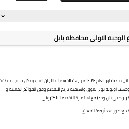
علي المالكي
29 يوليو 2022
الوجبة الاولى محافظة بابل
عن أسماء المتقدمين الكترونياً على راتب المعين المتفرغ من خلال منصة اور لعام ٢٠٢٢ لمراجعة القسم او اللجان الفرعيه كل حسب منطقة
علي المالكي
29 يوليو 2022
اء ٧ /٢ / ٢٠٢٣ وعلى شكل وجبات وحسب اولوية نوع العوق واسبقية تاريخ التقديم وفق القوائم المعلنة و
ير طبي ( ان وجد) مع استمارة التقديم الالكتروني
ع صور عدد أربعة للمعاق..