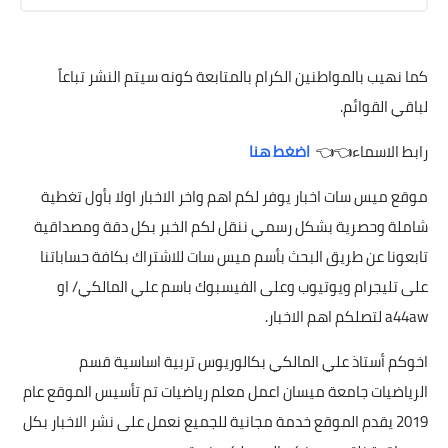
كما نهيب بالمواطنين الكرام بالمتابعة كونه سيتم النشر تباعاً
لباقي القوائم.
رابط الاسماء👈👈
اضغط هنا
موقع ميس سات اخبار يوفر لكم اهم واخر الاخبار اولا بأول تغطية
شاملة وحصرية بشكل رسمي ننقل لكم الخبر بكل دقة ومصداقية
تابعونا عن طريق البحث بأسم ميس سات للاشتراك بكافة حساباتنا
على تليجرام ويوتيوب وعلى الفيسبوك باسم علي المالكي/ او
a44aw لتصلكم اهم الاخبار.
اخوكم أستاذ علي المالكي بكالوريوس تربية اساسية قسم
الرياضيات جامعة ميسان اعمل معلم رياضيات تم تأسيس الموقع عام
2019 يقدم الموقع خدمة مجانية للجميع نعمل على نشر الاخبار بكل