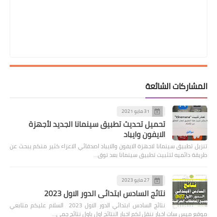
المشاركات الشائعة
31 مايو 2021
تحميل تحديث تطبيق سينمانا الجديد لأجهزة
الايفون وايباد
تنزيل تطبيق سينمانا لاجهزة الايفون والايباد اصدقائي الاعزاء كثير منكم يبحث عن
طريقة دائميه لتثبيت تطبيق سينمانا بعد توق…
27 مايو 2023
نتائج السادس ابتدائي الدور الاول 2023
نتائج السادس ابتدائي الدور الاول 2023 السلام عليكم متابعي
موقع ميس سات اخبار ننقل لكم اخبار النتائج اول باول نتائج جمي…