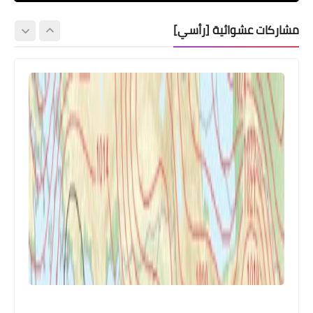
مشاركات عشوائية [رأسي]