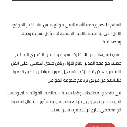
السلام عليكم ورحمه الله متابعي موقع ميس سات اخبار الموقع
الاول الذي يوافيكم بالاخبار الرسمية أولا بأول بسرعة ودقة
ومصداقية
حسب توجيهات وزير الداخلية السيد عبد الامير الشمري المحترم..
حصلت موافقة المدير العام اللواء رياض جندي الكعبي ، على (نقل
النفوس) لغرض فك الزخم وتسهيل امور المواطنين الذين قدموا
طلباتهم عن طريق برنامج حكومة المواطن
في بغداد والمحافظات وكما مبينة اسمائهم بالقوائم ادناه، وحسب
الحروف الابجدية، راجين مراجعتهم مديرية شؤون الاحوال المدنية
الواقعة في شارع الرشيد قرب جسر السنك.