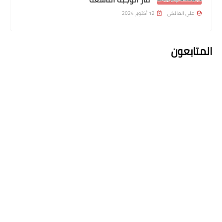
علي المالكي
12 أكتوبر 2024
المتابعون
اخبار العامة
اسعار صرف الدولار اليوم في العراق
اعلان التعليقات
التعليقات
john metheew