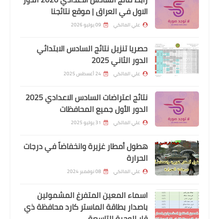
الاول في العراق | موقع نتائجنا
اندرويد
علي المالكي
09 يوليو 2026
البعض يعاني منكم من توقف سينمانا
حصريا تنزيل نتائج السادس الابتدائي
الدور الثاني 2025
علي المالكي
24 أغسطس 2025
نتائج اعتراضات السادس الاعدادي 2025
الدور الأول جميع المحافظات
علي المالكي
31 يوليو 2025
هطول أمطار غزيرة وانخفاضاً في درجات
الحرارة
اخبار العامة
علي المالكي
08 نوفمبر 2024
اسعار صرف الدولار اليوم في الأسواق
اسماء المعين المتفرغ المشمولين
العراقية
باصدار بطاقة الماستر كارد محافظة ذي
قار الوجبة التاسعة