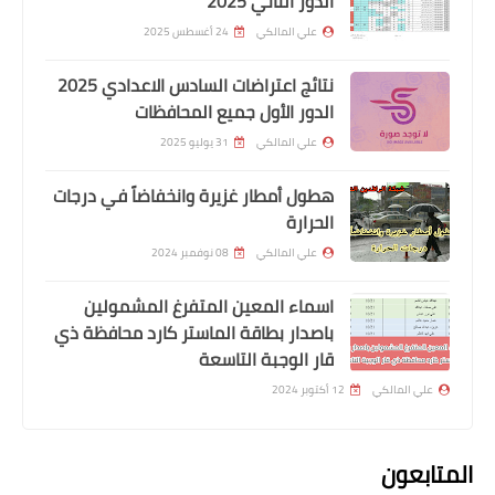
الدور الثاني 2025
علي المالكي
24 أغسطس 2025
نتائج اعتراضات السادس الاعدادي 2025
الدور الأول جميع المحافظات
علي المالكي
31 يوليو 2025
هطول أمطار غزيرة وانخفاضاً في درجات
اخبار العامة
الحرارة
وزير التجارة يعلن اطلاق توزيع مفردات
علي المالكي
08 نوفمبر 2024
السلة الغذائية في جميع محافظات البلاد
اسماء المعين المتفرغ المشمولين
باصدار بطاقة الماستر كارد محافظة ذي
قار الوجبة التاسعة
علي المالكي
12 أكتوبر 2024
المتابعون