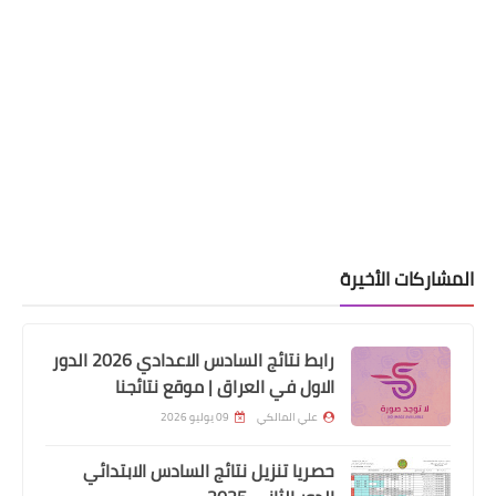
اسماء االرعاية الاجتماعية
قبول اعتراض اللجنة العليا محافظة ديالى
المشاركات الأخيرة
اخبار العامة
رابط نتائج السادس الاعدادي 2026 الدور
الاول في العراق | موقع نتائجنا
العراق مقبل على ايام "جمرة القيظ"
حسب المسمى الشعبي
علي المالكي
09 يوليو 2026
حصريا تنزيل نتائج السادس الابتدائي