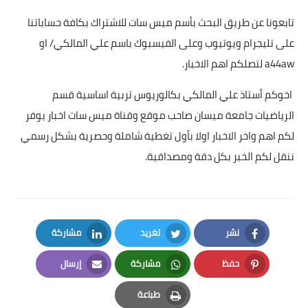
تابعونا عن طريق البحث بأسم ميس سات للاشتراك بكافة حساباتنا
على تليجرام ويوتيوب وعلى الفيسبوك باسم علي المالكي/ او
a44aw لتصلكم اهم الاخبار.
اخوكم أستاذ علي المالكي بكالوريوس تربية اساسية قسم
الرياضيات جامعة ميسان صاحب موقع وقناة ميس سات اخبار يوفر
لكم اهم واخر الاخبار اولا بأول تغطية شاملة وحصرية بشكل رسمي
ننقل لكم الخبر بكل دقة ومصداقية.
نشر
تغريد
مشاركة
LinkedIn
Twitter
Facebook
حفظ
مشاركة
إرسال
Email
Whatsapp
Pinterest
طباعة