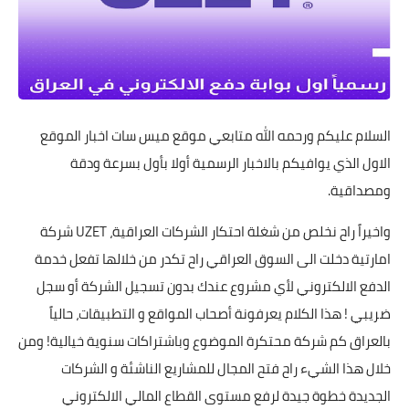
السلام عليكم ورحمه الله متابعي موقع ميس سات اخبار الموقع
الاول الذي يوافيكم بالاخبار الرسمية أولا بأول بسرعة ودقة
ومصداقية.
واخيراً راح نخلص من شغلة احتكار الشركات العراقية، UZET شركة
امارتية دخلت الى السوق العراقي راح تكدر من خلالها تفعل خدمة
الدفع الالكتروني لأي مشروع عندك بدون تسجيل الشركة أو سجل
ضريبي ! هذا الكلام يعرفونة أصحاب المواقع و التطبيقات، حالياً
بالعراق كم شركة محتكرة الموضوع وباشتراكات سنوية خيالية! ومن
خلال هذا الشيء راح فتح المجال للمشاريع الناشئة و الشركات
الجديدة خطوة جيدة لرفع مستوى القطاع المالي الالكتروني