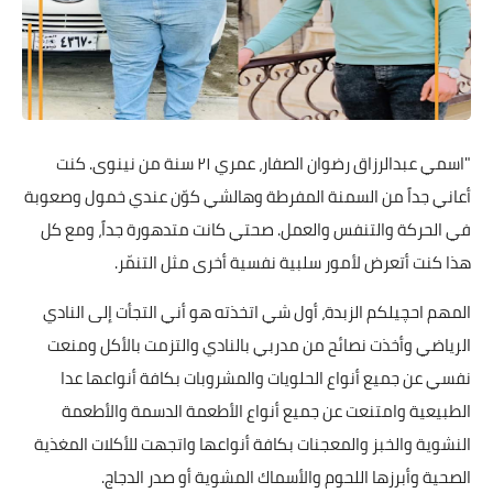
"اسمي عبدالرزاق رضوان الصفار، عمري ٢١ سنة من نينوى. كنت
أعاني جداً من السمنة المفرطة وهالشي كوّن عندي خمول وصعوبة
في الحركة والتنفس والعمل. صحتي كانت متدهورة جداً، ومع كل
هذا كنت أتعرض لأمور سلبية نفسية أخرى مثل التنمّر.
المهم احچيلكم الزبدة، أول شي اتخذته هو أني التجأت إلى النادي
الرياضي وأخذت نصائح من مدربي بالنادي والتزمت بالأكل ومنعت
نفسي عن جميع أنواع الحلويات والمشروبات بكافة أنواعها عدا
الطبيعية وامتنعت عن جميع أنواع الأطعمة الدسمة والأطعمة
النشوية والخبز والمعجنات بكافة أنواعها واتجهت للأكلات المغذية
الصحية وأبرزها اللحوم والأسماك المشوية أو صدر الدجاج.