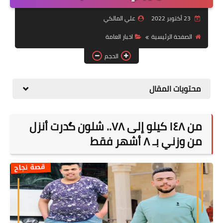
التقاعد
23 أكتوبر 2022
علي المالكي
قسم التطبيقات
الصفحة الرئيسية
اخبار العامة
قطع الاراضي
الحجم
الربح من الانترنت
محتويات المقال
من ١٤٨ كيلو إلى ٧٨.. شلون گدرت أنزل
من وزني بـ ٨ أشهر فقط