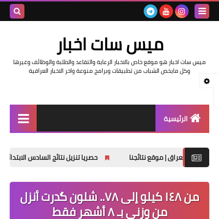
بحث هذه
ميس سات اخبار
المدونة
ميس سات اخبار هو موقع خاص بالاخبار الرعاية والتقاعد والطلبة والوظائف وغيرها
الإلكتروني
وكل مايخص الشباب من تطبيقات وبرامج منوعة واخر الاخبار العراقية
الرئيسية
السلف والرواتب
حصريا تنزيل نتائج السادس الابتدائي الدور الثاني 2025
اخبار وزارة التربية والتعليم
اخبار العراق والعالم
من ١٤٨ كيلو إلى ٧٨.. شلون گدرت أنزل
من وزني بـ ٨ أشهر فقط
اخبار وزارة العمل وهيئة