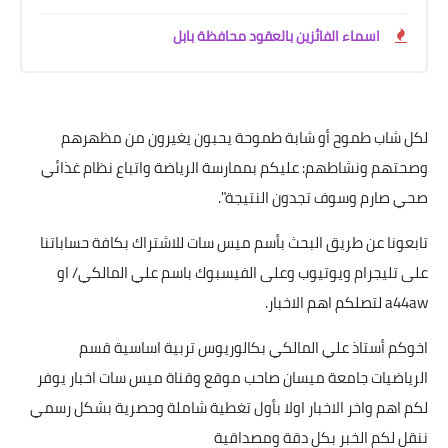
اسماء الفائزين بالعقود محافظة بابل
لكل شاب طموح أو شابة طموحة يحبون يغيرون من مظهرهم
وصحتهم ونشاطهم: عليكم بممارسة الرياضة واتباع نظام غذائي
صحي صارم وسوف تجدون النتيجة".
تابعونا عن طريق البحث بأسم ميس سات للاشتراك بكافة حساباتنا
على تليجرام ويوتيوب وعلى الفيسبوك باسم علي المالكي/ او
a44aw لتصلكم اهم الاخبار.
اخوكم أستاذ علي المالكي بكالوريوس تربية اساسية قسم
الرياضيات جامعة ميسان صاحب موقع وقناة ميس سات اخبار يوفر
لكم اهم واخر الاخبار اولا بأول تغطية شاملة وحصرية بشكل رسمي
ننقل لكم الخبر بكل دقة ومصداقية