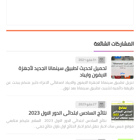
المشاركات الشائعة
31 مايو 2021
تحميل تحديث تطبيق سينمانا الجديد لأجهزة
الايفون وايباد
تنزيل تطبيق سينمانا لاجهزة الايفون والايباد اصدقائي الاعزاء كثير منكم يبحث عن
طريقة دائميه لتثبيت تطبيق سينمانا بعد توق…
27 مايو 2023
نتائج السادس ابتدائي الدور الاول 2023
نتائج السادس ابتدائي الدور الاول 2023 السلام عليكم متابعي
موقع ميس سات اخبار ننقل لكم اخبار النتائج اول باول نتائج جمي…