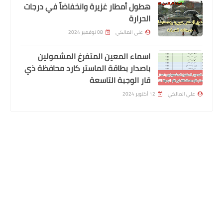
هطول أمطار غزيرة وانخفاضاً في درجات
الحرارة
علي المالكي
08 نوفمبر 2024
السلف والقروض
اسماء المعين المتفرغ المشمولين
تعليمات التقديم على قروض المواطنين
باصدار بطاقة الماستر كارد محافظة ذي
العقارية 50 مليون
قار الوجبة التاسعة
علي المالكي
12 أكتوبر 2024
المتابعون
اخبار العامة