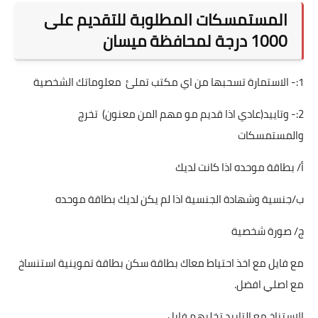
المستمسكات المطلوبة للتقديم على
1000 درجة لمحافظة ميسان
1:- الاستمارة تسحبها من اي مكتب تملئ معلوماتك الشخصية
2:- وتاييد(عادي اذا قديم مو مهم المن معنون) تخرج
والمستمسكات
أ/ بطاقة موحده اذا كانت لديك
ب/جنسية وشهادة الجنسية اذا لم يكن لديك بطاقة موحده
ج/ صورة شخصية
مع فايل مع اخذ احتياط معاك بطاقة سكن بطاقة تموينية استنساخ
مع اصلي افضل.
الاستناخ مع التاييد تخليهم فايل