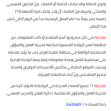
وذوي الاعاقة والاحتياجات الخاصة أو الاقليات مِنْ المكون المسيحي
والصابئي وغيرها مِنْ الاقليات أنْ وجد، وخلال فترة أقصاها (15)
خمسة عشر يوماً عدا ايام العطل الرسمية تبدأ من اليوم التالي لنشر
هذا الإعلان،
ملاحظة
في حال عدم وجود أسم المتقدم أو كانت المعلومات غير
مطابقة ضمن الروابط المنشورة مراجعة مديرية العمل والشؤون
الاجتماعية الواقعة في منطقة مغربة لغرض جلب ما يؤيد تقديمه
على استشارية العمل وصحة معلوماته وتقديمها للوحدة الإدارية
وبحسب الموقع الجغرافي سائليين الله سبحانه التوفيق والسداد
لجميع المتقدمين مِنْ أبناء محافظتنا العزيزة).
ملاحظة
1/ جميع الاسماء المدرجة في الروابط ادناه وارد الينا من
مديرية العمل والشؤون الاجتماعية / دائرة العمل والتدريب المهني .
رابط الاسماء 👈
اضغط هنا