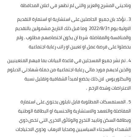
وناحيتي المشرح والعزير والتي لم تظهر في اعلان المحافظة
3 . نؤكد بان جميع الحاصلين على استشارية او استمارة التقديم
الاولية يوم 2022/8/31 وما قبل ذلك التاريخ مشمولين بالتقديم
والمنافسة والمفاضلة شرط ان يكون اختصاصهم مطلوب . ولم
يحصلوا على فرصة عمل او تعيين او راتب رعاية اجتماعية
4 . تم نشر جميع المسجلين في قاعدة البيانات بما فيهم المتعينيين
والذين لديهم مورد مالي رعاية اجتماعية من حملة شهادتي الدبلوم
والبكلوريوس لان ذلك يخضع لمبدأ الشفافية وتقليل نسبة
الاعتراضات وشدة الزخم .
5 . المستمسكات المطلوبة فايل نايلون يحتوي على استمارة
المفاضلة والتعهد والاستشارية والحنسية او البطاقة الوطنية
وبطاقة السكن وتاييد التخرج والوثائق الاخرى التي تخص ذوي
الشهداء والسجناء السياسيين وضحايا الارهاب وذوي الاحتياجات