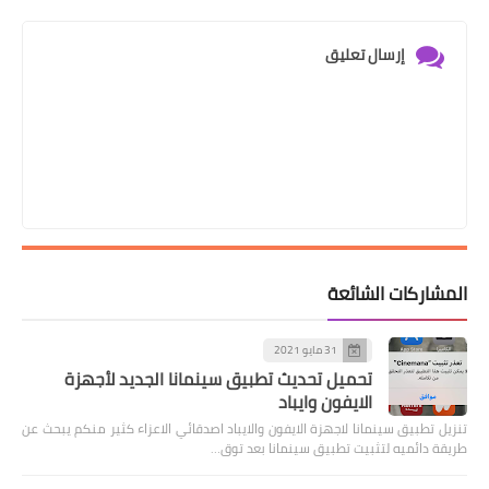
إرسال تعليق
المشاركات الشائعة
31 مايو 2021
تحميل تحديث تطبيق سينمانا الجديد لأجهزة
الايفون وايباد
تنزيل تطبيق سينمانا لاجهزة الايفون والايباد اصدقائي الاعزاء كثير منكم يبحث عن
طريقة دائميه لتثبيت تطبيق سينمانا بعد توق…