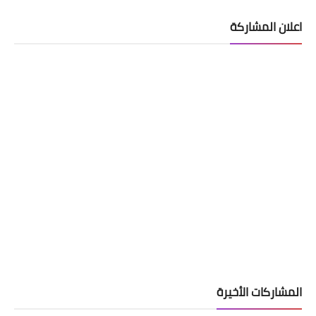
اهم ما تم طرحه خلال لقاء اللجنة المالية
اعلان المشاركة
و وزير المالية و الكادر المتقدم في وزارته
اخبار العامة
أبرز ما جاء في بيان وزارة التخطيط بشأن
معالجة ملف المحاضرين المجانيين
المشاركات الأخيرة