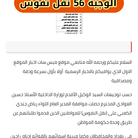
السلام عليكم ورحمه الله متابعي موقع ميس سات اخبار الموقع
الاول الذي يوافيكم بالاخبار الرسمية أولا بأول بسرعة ودقة
ومصداقية
حسب توجيهات السيد الوكيل الأقدم لوزارة الداخلية الأستاذ حسين
العوادي المحترم حصلت موافقة المدير العام اللواء رياض جندي
الكعبي على (نقل النفوس) للمواطنين الذين قدموا طلباتهم عن
طريق وحدة حكومة المواطن
في بغداد والمحافظات وكما مبينة اسمائهم بالقوائم ادناه، راجين