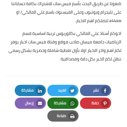
تابعونا عن طريق البحث بأسم ميس سات للاشتراك بكافة حساباتنا
على تليجرام ويوتيوب وعلى الفيسبوك باسم علي المالكي/ او
a44aw لتصلكم اهم الاخبار.
اخوكم أستاذ علي المالكي بكالوريوس تربية اساسية قسم
الرياضيات جامعة ميسان صاحب موقع وقناة ميس سات اخبار يوفر
لكم اهم واخر الاخبار اولا بأول تغطية شاملة وحصرية بشكل رسمي
ننقل لكم الخبر بكل دقة ومصداقية
نشر
تغريد
مشاركة
LinkedIn
Twitter
Facebook
حفظ
مشاركة
إرسال
Email
Whatsapp
Pinterest
طباعة
Print