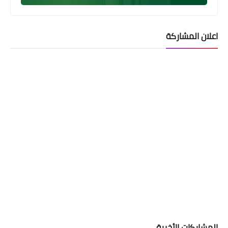
اعلان المشاركة
اخبار العامة
وزير العمل يعقد اجتماع من اجل تحسين
مفردات البطاقة التموينية واصلاح نظام
البطاقة التموينية
المشاركات الأخيرة