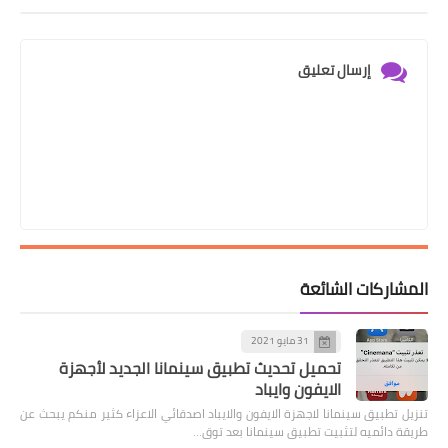
إرسال تعليق
المشاركات الشائعة
31 مايو 2021
تحميل تحديث تطبيق سينمانا الجديد لأجهزة
الايفون وايباد
تنزيل تطبيق سينمانا لاجهزة الايفون والايباد اصدقائي الاعزاء كثير منكم يبحث عن
طريقة دائميه لتثبيت تطبيق سينمانا بعد توق…