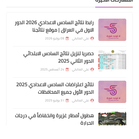
اخبار العامة
زين اول شركة اتصالات تطلق خدمات
الجيل الرابع 4G-LTE تجريبيا في جميع
رابط نتائج السادس الاعدادي 2026 الدور
محافظات العراق
الاول في العراق | موقع نتائجنا
علي المالكي
09 يوليو 2026
حصريا تنزيل نتائج السادس الابتدائي
الدور الثاني 2025
علي المالكي
24 أغسطس 2025
نتائج اعتراضات السادس الاعدادي 2025
الدور الأول جميع المحافظات
اسماء االرعاية الاجتماعية
علي المالكي
31 يوليو 2025
العمل تعلن اطلاق رواتب متقاعدي العمال
هطول أمطار غزيرة وانخفاضاً في درجات
المضمونين لشهري كانون الثاني وشباط
الحرارة
٢٠٢١
علي المالكي
08 نوفمبر 2024