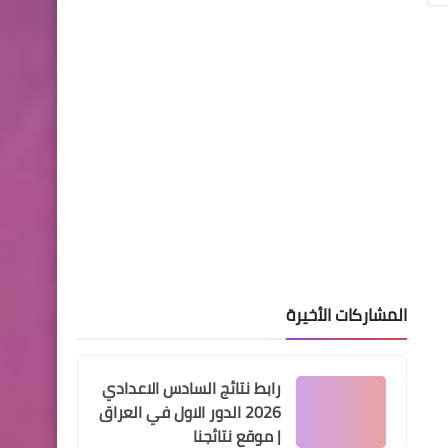
تخصيص ١٥٠٠ قطعة أرض
للملاكات الصحية
هيئة التقاعد الوطنية
بيان هام من هيآة التقاعد
الوطنية
المشاركات الأخيرة
رابط نتائج السادس الاعدادي
اخبار العامة
2026 الدور الاول في العراق
التردد الجديد لقناة وطن ‏w.tv
| موقع نتائجنا