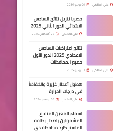
علي المالكي
09 يوليو 2026
حصريا تنزيل نتائج السادس
الابتدائي الدور الثاني 2025
علي المالكي
24 أغسطس 2025
اخبارالطقس
نتائج اعتراضات السادس
اب لم يعد لهاب تقرير مفصل
الاعدادي 2025 الدور الأول
جميع المحافظات
من الاستاذ صادق عطية
علي المالكي
31 يوليو 2025
هطول أمطار غزيرة وانخفاضاً
اسماء االرعاية الاجتماعية
في درجات الحرارة
توضيح هام حول الحصول على
علي المالكي
08 نوفمبر 2024
قروض وزارة العمل للعاطلين
اسماء المعين المتفرغ
عن العمل 8 مليون لسكنة
المشمولين باصدار بطاقة
بغداد
الماستر كارد محافظة ذي