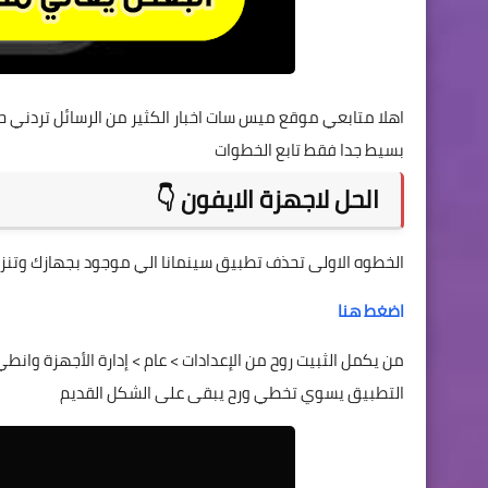
اهلا متابعي موقع ميس سات اخبار الكثير من الرسائل تردني ح
بسيط جدا فقط تابع الخطوات
الحل لاجهزة الايفون 👇
الخطوه الاولى تحذف تطبيق سينمانا الي موجود بجهازك وتنزل 
اضغط هنا
من يكمل الثبيت روح من الإعدادات > عام > إدارة الأجهزة وان
التطبيق يسوي تخطي ورح يبقى على الشكل القديم