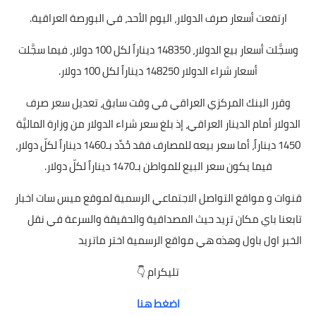
ارتفعت أسعار صرف الدولار، اليوم الأحد، في البورصة العراقية.
وسجَّلت أسعار بيع الدولار، 148350 ديناراً لكل 100 دولار، فيما سجَّلت
أسعار شراء الدولار 148250 ديناراً لكل 100 دولار.
وقرر البنك المركزي العراقي في وقت سابق، تعديل سعر صرف
الدولار أمام الدينار العراقي، إذ بلغ سعر شراء الدولار من وزارة الماليَّة
1450 ديناراً، أما سعر بيعه للمصارف فقد حُدِّد بـ1460 ديناراً لكلّ دولار،
فيما يكون سعر البيع للمواطن بـ1470 ديناراً لكلّ دولار.
قنوات
و مواقع التواصل الاجتماعي الرسمية لموقع ميس سات اخبار
تابعنا باي مكان تريد حيث المصداقية والحقيقة والسرعة في نقل
الخبر اول باول وهذه هي مواقع الرسمية اختر ماتريد
تليكرام 👇
اضغط هنا