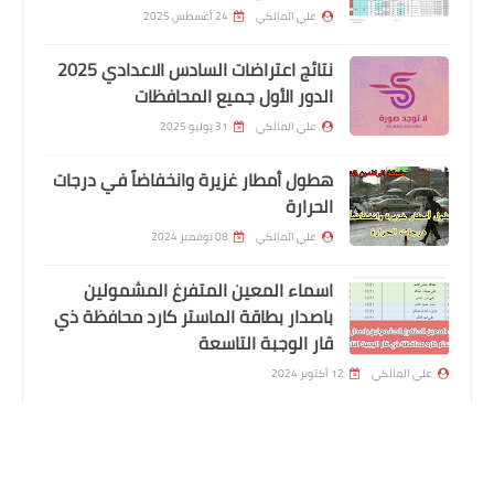
اسماء المستفيدين المشمولين باصدار
علي المالكي
24 أغسطس 2025
بطاقة الماستر كارد
نتائج اعتراضات السادس الاعدادي 2025
الدور الأول جميع المحافظات
علي المالكي
31 يوليو 2025
هطول أمطار غزيرة وانخفاضاً في درجات
الحرارة
علي المالكي
08 نوفمبر 2024
اسماء المعين المتفرغ المشمولين
باصدار بطاقة الماستر كارد محافظة ذي
اخبار وقرارت التربية
قار الوجبة التاسعة
وزارة التربية توضح بشأن الدوام بعد
علي المالكي
12 أكتوبر 2024
الامتحانات
المتابعون