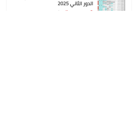
الدور الثاني 2025
اندرويد
علي المالكي
24 أغسطس 2025
افضل تطبيق لمشاهدة القنوات المشفرة
نتائج اعتراضات السادس الاعدادي 2025
تعليق عربي 2023 سريع
الدور الأول جميع المحافظات
علي المالكي
31 يوليو 2025
هطول أمطار غزيرة وانخفاضاً في درجات
الحرارة
علي المالكي
08 نوفمبر 2024
اسماء المعين المتفرغ المشمولين
باصدار بطاقة الماستر كارد محافظة ذي
قار الوجبة التاسعة
....
علي المالكي
12 أكتوبر 2024
نزل راتبك جيك بطاقتك تم صرف الرواتب
لهذا اليوم 2023/8/24
المتابعون