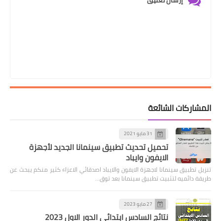
إرسال تعليق
المشاركات الشائعة
31 مايو 2021
تحميل تحديث تطبيق سينمانا الجديد لأجهزة
الايفون وايباد
تنزيل تطبيق سينمانا لاجهزة الايفون والايباد اصدقائي الاعزاء كثير منكم يبحث عن
طريقة دائميه لتثبيت تطبيق سينمانا بعد توق…
27 مايو 2023
نتائج السادس ابتدائي الدور الاول 2023