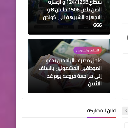
سكاي124/125B و اجهزه
الصن بلص 1506 فلاش 8 و
الاجهزه الشبيهة الى كَولدن
666
السلف والقروض
عاجل مصرف الرافدين يدعو
الموظفين المشمولين بالسلف
إلى مراجعة فروعه يوم غد
الاثنين
اعلان المشاركة
اخبار العامة