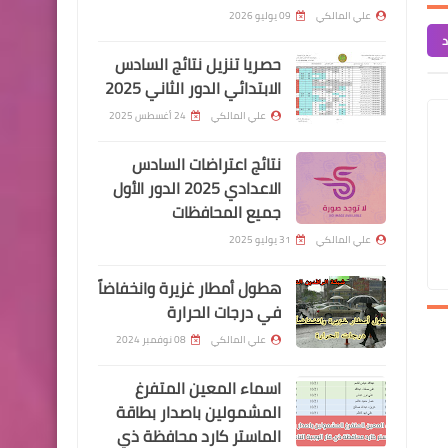
في بغداد بمبلغ 5 مليون دينار
علي المالكي
09 يوليو 2026
د
حصريا تنزيل نتائج السادس
الابتدائي الدور الثاني 2025
علي المالكي
24 أغسطس 2025
اخبار العامة
نتائج اعتراضات السادس
اسعار صرف الدولار في
الاعدادي 2025 الدور الأول
جميع المحافظات
الاسواق العراقية
علي المالكي
31 يوليو 2025
هطول أمطار غزيرة وانخفاضاً
في درجات الحرارة
علي المالكي
08 نوفمبر 2024
اخبار العامة
اسماء المعين المتفرغ
تزايد معدل الإصابات اليومي
المشمولين باصدار بطاقة
بفيروس كورونا
الماستر كارد محافظة ذي