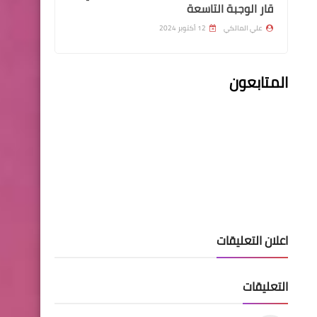
قار الوجبة التاسعة
علي المالكي
12 أكتوبر 2024
المتابعون
اخبار العامة
المصرف العقاري يفتح استمارة
القروض الإسكانية
اخبار العامة
وزارة الهجرة توزع قرابة ( 278 )
الف حصة اغاثية بين النازحين و
اعلان التعليقات
العائدين في المحافظات
الشمالية
التعليقات