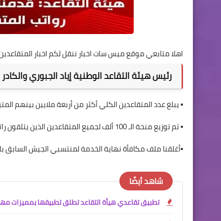
اهلا متابعي موقع ميس سات اخبار ننقل لكم اخبار المتقاعدين ا
رئيس هيئة التقاعد الوطنية إياد الجبوري والكادر 
▪️ يبلغ عدد المتقاعدين الكلي أكثر من أربعة ملايين بينهم الم
▪️ تم توزيع منحة الـ 100 ألف لجميع المتقاعدين الذين يتلقون راتباً دون 500 ألف دينار
▪️أغلقنا ملف مكافأة نهاية الخدمة لمنتسبي الجيش السابق ب
شاهد أيضًا
تطبيق تقاعدي هيأة التقاعد تطلق تطبيقها بمميزات مه