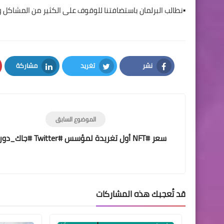
▪️نطالب البرلمان باستضافتنا للوقوف على الكثير من المشاكل
نشر
تغريد
مشاركة
LinkedIn
Twitter
Facebook
الموضوع السابق
سعر #NFT أول تغريدة لمؤسس #Twitter #جاك_دورسي
قد تُعجبك هذه المشاركات