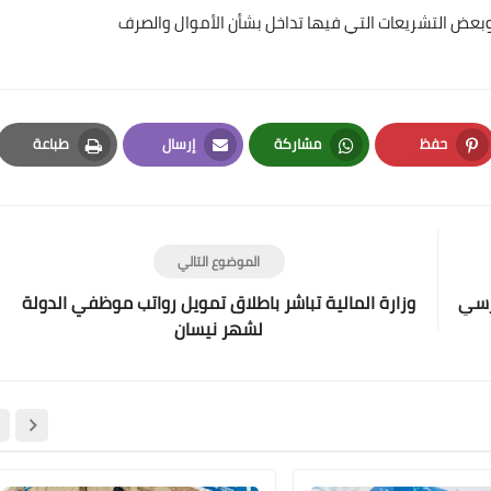
 وبعض التشريعات التي فيها تداخل بشأن الأموال والصرف
حفظ
مشاركة
إرسال
طباعة
Print
Email
Whatsapp
Pinterest
علي المالكي
21 فبراير 2021
الموضوع التالي
وزارة المالية تباشر باطلاق تمويل رواتب موظفي الدولة
لشهر نيسان
علي المالكي
21 فبراير 2021