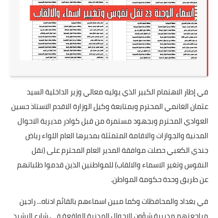
في إطار الاهتمام الكبير الذي يوليه معالي وزير الداخلية السيد
عثمان الغانمي المحترم وبمتابعة وكيل الوزارة الاقدم الاستاذ حسين
العوادي المحترم وبجهود مستمرة من قبل كوادر مديرية الاحوال
المدنية والجوازات والاقامة المتمثلة بمديرها العام اللواء رياض
جندي الكعبي حصلت موافقة المدير العام المحترم على (نقل
النفوس وتغير الاسماء والالقاب) للمواطنين الذين قدموا طلباتهم
عن طريق وحدة حكومة المواطن.
في بغداد والمحافظات وكما مبين اسماءهم بالقائم ادناه... راجين
مراجعتهم مديرية شؤون الاحوال المدنية الواقعة في شارع الرشيد