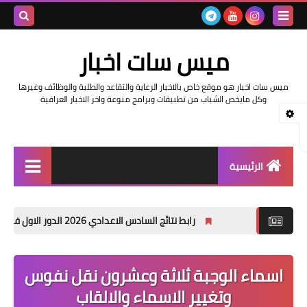
بحث هذه
ميس سات اخبار
المدونة
ميس سات اخبار هو موقع خاص بالاخبار الرعاية والتقاعد والطلبة والوظائف وغيرها
الإلكتروني
وكل مايخص الشباب من تطبيقات وبرامج منوعة واخر الاخبار العراقية
الرئيسية
السلف والرواتب
رابط نتائج السادس الاعدادي 2026 الدور الاول في العراق | موقع نتائجنا
اخبار وزارة التربية والتعليم
اخبار العراق والعالم
اسماء الوجبة ثلاثة وعشرون نقل نفوس
وتغيير الاسماء والالقاب
اخبار وزارة العمل وهيئة