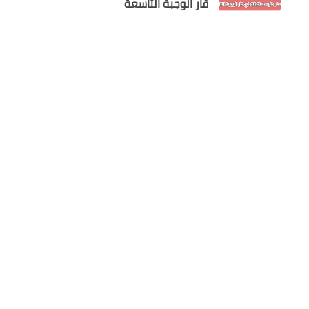
قار الوجبة التاسعة
اخبار وقرارت التربية
علي المالكي
12 أكتوبر 2024
بيان هام من وزير التربية بخصوص
المحاضرين
المتابعون
اخبار وقرارت التربية
اعلان التعليقات
وزارة التربية تؤكد تأجيل امتحانات الخارجي
يوم غد الخميس احتفاء بالعام الهجري
التعليقات
الجديد