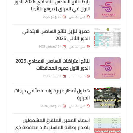
رابط نتائج السادس الاعدادي 2026 الدور
الاول في العراق | موقع نتائجنا
علي المالكي
09 يوليو 2026
حصريا تنزيل نتائج السادس الابتدائي
اخبار العامة
الدور الثاني 2025
الكاظمي خلال اجتماعه مع القيادات
علي المالكي
24 أغسطس 2025
الأمنية والعسكرية في مقر قيادة عمليات
نتائج اعتراضات السادس الاعدادي 2025
البصرة
الدور الأول جميع المحافظات
علي المالكي
31 يوليو 2025
هطول أمطار غزيرة وانخفاضاً في درجات
الحرارة
علي المالكي
08 نوفمبر 2024
اسماء المعين المتفرغ المشمولين
باصدار بطاقة الماستر كارد محافظة ذي