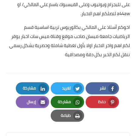
على تليجرام ويوتيوب وعلى الفيسبوك باسم علي المالكي/ او
a44aw لتصلكم اهم الاخبار.
اخوكم أستاذ علي المالكي بكالوريوس تربية اساسية قسم
الرياضيات جامعة ميسان صاحب موقع وقناة ميس سات اخبار يوفر
لكم اهم واخر الاخبار اولا بأول تغطية شاملة وحصرية بشكل رسمي
ننقل لكم الخبر بكل دقة ومصداقية
نشر
تغريد
مشاركة
LinkedIn
Twitter
Facebook
حفظ
مشاركة
إرسال
Email
Whatsapp
Pinterest
طباعة
Print