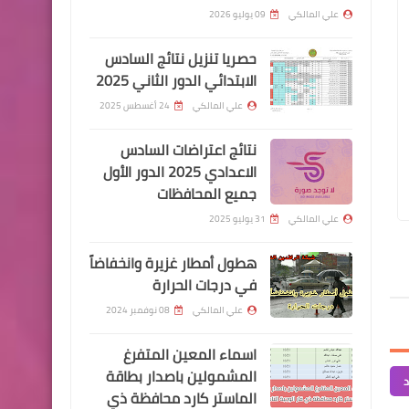
من الجو
علي المالكي
09 يوليو 2026
حصريا تنزيل نتائج السادس
الابتدائي الدور الثاني 2025
علي المالكي
24 أغسطس 2025
السلف والقروض
نتائج اعتراضات السادس
علي المالكي
26 سبتمبر 2024
علي المالكي
19 سبتمبر 2024
التعليمات الجديدة لمصرف
الاعدادي 2025 الدور الأول
مباشرة عقود الرعاية بصفة رجل امن
اسماء الفائزين بالعقو
جميع المحافظات
الرشيد بقرض مئة راتب
الوجبة الاولى
بابل
علي المالكي
31 يوليو 2025
هطول أمطار غزيرة وانخفاضاً
في درجات الحرارة
علي المالكي
08 نوفمبر 2024
قطع الاراضي
اسماء المعين المتفرغ
الكاظمي يحدد موعد توزيع
المشمولين باصدار بطاقة
قطع الاراضي
د
الماستر كارد محافظة ذي