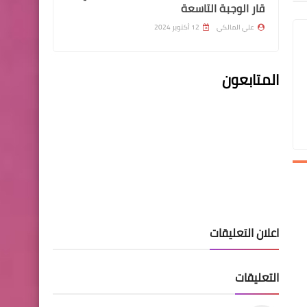
قار الوجبة التاسعة
علي المالكي
12 أكتوبر 2024
المتابعون
اخبارالطقس
تقرير أممي يدق ناقوس الخطر
حول "الاحتباس الحراري
اخبار العامة
لضمان الحصول على لقاح
اعلان التعليقات
كورونا سارع بالتسجيل على هذا
الرابط ⬇⬇
التعليقات
اندرويد