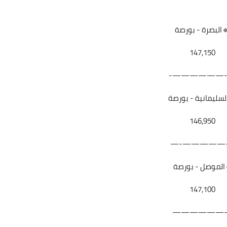
البصرة - بورصة
147,150
—-—————
علي المالكي
12 أغسطس 2021
لسليمانية - بورصة
146,950
——————-
الموصل - بورصة
علي المالكي
147,100
12 أغسطس 2021
——————