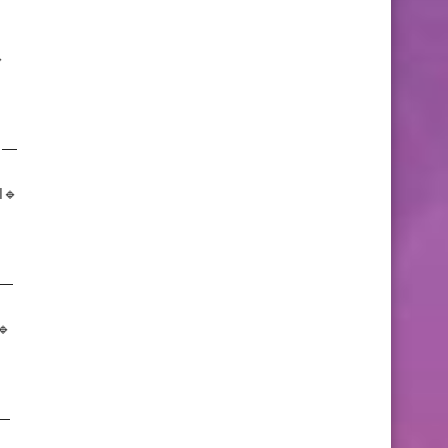
—-
🔹ا
—
🔹
—