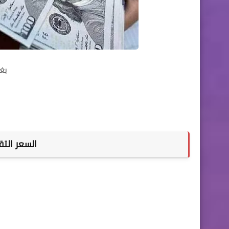
بغد
السعر الت