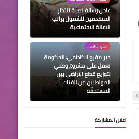
عاجل رسالة نصية تنتظر
المتقدمين للشمول براتب
الاعانة الاجتماعية
قطع الاراضي
خبر مفرح الكاظمي: الحكومة
تعمل على مشروع وطني
لتوزيع قطع الاراضي بين
المواطنين من الفئات
المستحقّة
اعلان المشاركة
هيئة التقاعد الوطنية
هيئة التقاعد الوطنية
اخبار العامة