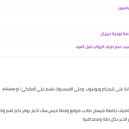
01 يونيو 2021
ياسيين
دمة لوجبة حزيران
بب عدم صرف الرواتب قبل العيد
علي المالكي
08 يونيو 2021
تابعونا عن طريق البحث بأسم ميس سات للاشتراك بكافة حساباتنا على تليجرام ويوتيوب وعلى الفيسبوك باسم علي المالكي/ او a44aw
ياضيات جامعة ميسان صاحب موقع وقناة ميس سات اخبار يوفر لكم اهم واخ
علي المالكي
 الخبر بكل دقة ومصداقية
08 يونيو 2021