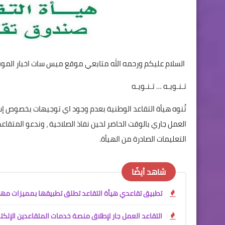
السلام عليكم ورحمه الله متابعي موقع ميس سات اخبار الموقع
تـنـويـه … تـنـويـه
تُنوه هيأة التقاعد الوطنية بعدم وجود اي توجيهات بخصوص إستب
العمل جاري بالوقت الحاضر لحين نفاذ الصلاحية ، وندعو المتقاع
التعليمات الصادرة من الهيأة.
شاهد أيضًا
تطبيق تقاعدي هيأة التقاعد تطلق تطبيقها بمميزات مه
التقاعد العمل جار لإطلاق منصة خدمات المتقاعدين الإلك