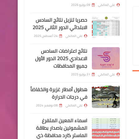
علي المالكي
09 يوليو 2026
حصريا تنزيل نتائج السادس
الابتدائي الدور الثاني 2025
علي المالكي
24 أغسطس 2025
اخبار العامة
نتائج اعتراضات السادس
ارتفاع أسعار صرف الدولار اليوم
الاعدادي 2025 الدور الأول
في بورصة الكفاح
جميع المحافظات
علي المالكي
31 يوليو 2025
هطول أمطار غزيرة وانخفاضاً
في درجات الحرارة
اسماء االرعاية الاجتماعية
علي المالكي
08 نوفمبر 2024
اسماء المشمولين بالرعاية
الاجتماعية عن طريق النائب
اسماء المعين المتفرغ
حامد الموسوي
المشمولين باصدار بطاقة
الماستر كارد محافظة ذي