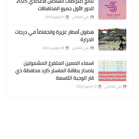
نتائج اعتراضات السادس الاعدادي 2025
الدور الأول جميع المحافظات
علي المالكي
31 يوليو 2025
هطول أمطار غزيرة وانخفاضاً في درجات
الحرارة
علي المالكي
08 نوفمبر 2024
اسماء المعين المتفرغ المشمولين
وزارة الداخلية
باصدار بطاقة الماستر كارد محافظة ذي
اسماء نقل النفوس الوجبة 132 وجبة
قار الوجبة التاسعة
جديدة
علي المالكي
12 أكتوبر 2024
المتابعون