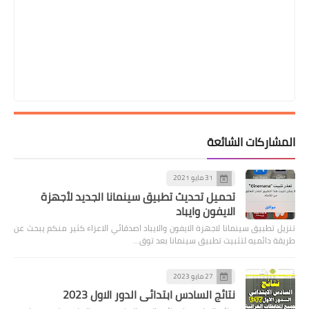
المشاركات الشائعة
31 مايو 2021
تحميل تحديث تطبيق سينمانا الجديد لأجهزة
الايفون وايباد
تنزيل تطبيق سينمانا لاجهزة الايفون والايباد اصدقائي الاعزاء كثير منكم يبحث عن
طريقة دائميه لتثبيت تطبيق سينمانا بعد توق…
27 مايو 2023
نتائج السادس ابتدائي الدور الاول 2023