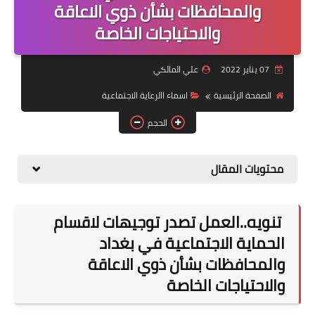
التقاعد
والمحافظات بشأن ذوي الاعاقة
والاحتياجات الخاصة
قسم التطبيقات
07 يناير 2022
علي المالكي
قطع الاراضي
الصفحة الرئيسية
اسماء االرعاية الاجتماعية
الربح من الانترنت
الحجم
محتويات المقال
تنويه..العمل تصدر توجيهات لاقسام
الحماية الاجتماعية في بغداد
والمحافظات بشأن ذوي الاعاقة
والاحتياجات الخاصة