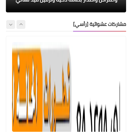
مشاركات عشوائية [رأسي]