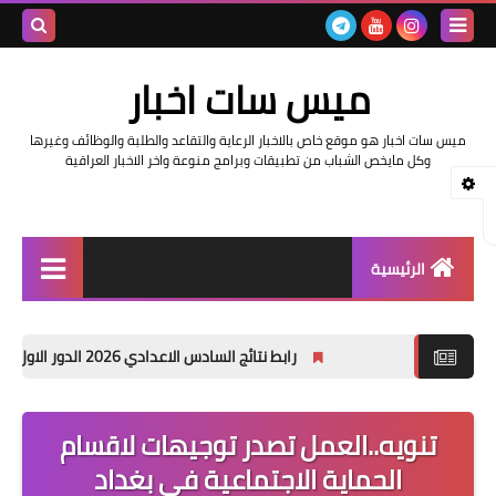
بحث هذه
ميس سات اخبار
المدونة
ميس سات اخبار هو موقع خاص بالاخبار الرعاية والتقاعد والطلبة والوظائف وغيرها
الإلكتروني
وكل مايخص الشباب من تطبيقات وبرامج منوعة واخر الاخبار العراقية
الرئيسية
السلف والرواتب
رابط نتائج السادس الاعدادي 2026 الدور الاول في العراق | موقع نتائجنا
اخبار وزارة التربية والتعليم
اخبار العراق والعالم
تنويه..العمل تصدر توجيهات لاقسام
الحماية الاجتماعية في بغداد
اخبار وزارة العمل وهيئة